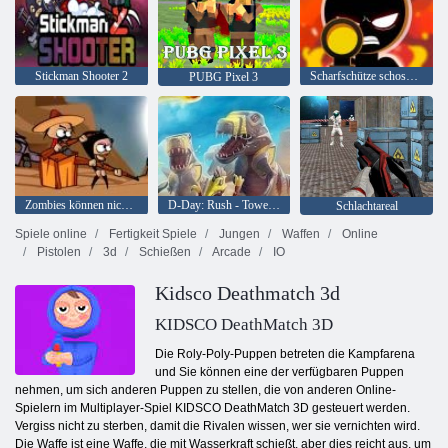
Stickman Shooter 2
Scharfschütze schoss 3D
PUBG Pixel 3
Zombies können nicht springen
D-Day: Rush - Tower Defense
Schlachtareal
Spiele online
Fertigkeit Spiele
Jungen
Waffen
Online
Pistolen
3d
Schießen
Arcade
IO
Kidsco Deathmatch 3d
KIDSCO DeathMatch 3D
Die Roly-Poly-Puppen betreten die Kampfarena
und Sie können eine der verfügbaren Puppen
nehmen, um sich anderen Puppen zu stellen, die von anderen Online-
Spielern im Multiplayer-Spiel KIDSCO DeathMatch 3D gesteuert werden.
Vergiss nicht zu sterben, damit die Rivalen wissen, wer sie vernichten wird.
Die Waffe ist eine Waffe, die mit Wasserkraft schießt, aber dies reicht aus, um