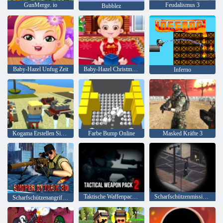
GunMerge. io
Feudalismus 3
Bubblez
Baby-Hazel Unfug Zeit
Baby-Hazel Christmas Time
Inferno
Kogama Erstellen Sie Ihr Haus
Farbe Bump Online
Masked Kräfte 3
Taktische Waffenpackung 2
Scharfschützenmission 3d
Scharfschützenangriff 3D