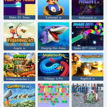
Malen. IO -Teams
Kartkampf. io
Waffennacht. io
Angeln. io
Hungrige Hai -Arena
Snake 2077: Glitch War
Schlange. io Pro
RageRoll. io
Schlangenrutscher. io Italienisch Brainrot