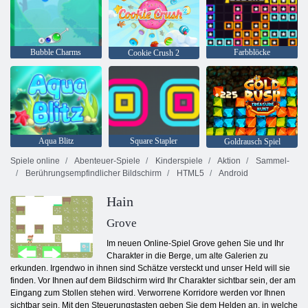
Bubble Charms
Farbblöcke
Cookie Crush 2
Aqua Blitz
Square Stapler
Goldrausch Spiel
Spiele online
Abenteuer-Spiele
Kinderspiele
Aktion
Sammel-
Berührungsempfindlicher Bildschirm
HTML5
Android
Hain
Grove
Im neuen Online-Spiel Grove gehen Sie und Ihr
Charakter in die Berge, um alte Galerien zu
erkunden. Irgendwo in ihnen sind Schätze versteckt und unser Held will sie
finden. Vor Ihnen auf dem Bildschirm wird Ihr Charakter sichtbar sein, der am
Eingang zum Stollen stehen wird. Verworrene Korridore werden vor Ihnen
sichtbar sein. Mit den Steuerungstasten geben Sie dem Helden an, in welche