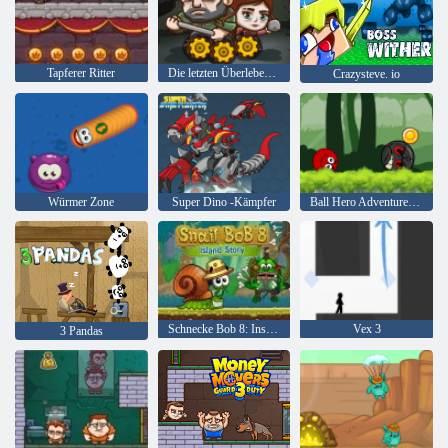
Tapferer Ritter
Die letzten Überlebenden
Crazysteve. io
Würmer Zone
Super Dino -Kämpfer
Ball Hero Adventure: Roter Schlagball
Schnecke Bob 8: Inselgeschichte
Vex 3
3 Pandas