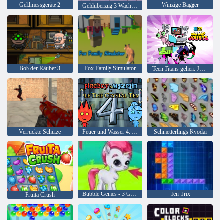
Geldmessgeräte 2
Winzige Bagger
Geldüberzug 3 Wachdienst
Bob der Räuber 3
Fox Family Simulator
Teen Titans gehen: Jump Joss
Verrückte Schütze
Feuer und Wasser 4: Kristalltempel
Schmetterlings Kyodai
Bubble Gemes - 3 Gewinnt
Ten Trix
Fruita Crush