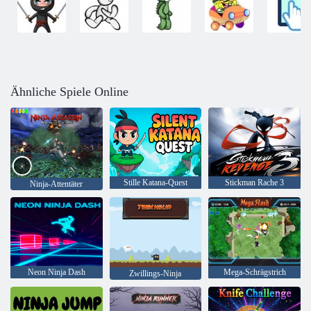
Ähnliche Spiele Online
Stille Katana-Quest
Stickman Rache 3
Ninja-Attentäter
Neon Ninja Dash
Mega-Schrägstrich
Zwillings-Ninja