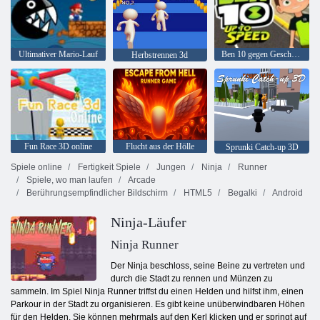
Ultimativer Mario-Lauf
Ben 10 gegen Geschwindigkeit
Herbstrennen 3d
Fun Race 3D online
Flucht aus der Hölle
Sprunki Catch-up 3D
Spiele online
Fertigkeit Spiele
Jungen
Ninja
Runner
Spiele, wo man laufen
Arcade
Berührungsempfindlicher Bildschirm
HTML5
Begalki
Android
Ninja-Läufer
Ninja Runner
Der Ninja beschloss, seine Beine zu vertreten und
durch die Stadt zu rennen und Münzen zu
sammeln. Im Spiel Ninja Runner triffst du einen Helden und hilfst ihm, einen
Parkour in der Stadt zu organisieren. Es gibt keine unüberwindbaren Höhen
für den Helden, Sie können mehrmals auf den Kerl klicken und er springt auf