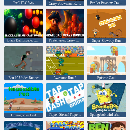
TAC TAC Way
Brr Brr Patapim: Crazy Runner-Spiel
Crazy Snowman: Runner-Spiel
Black Ball Escape: Crazy Runner
Piratenvater: Crazy Runner
Super- Cowboy Run
Ben 10 Under Runner
Awesome Run 2
Epische Gaul
Tippen Sie auf Tippen Sie auf Dash Online
Spongebob wird arbeiten
Unmöglicher Lauf