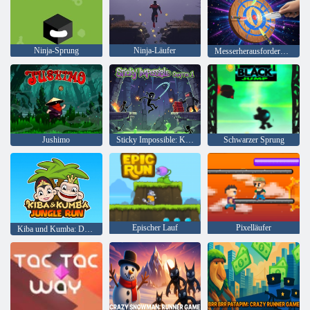
Ninja-Sprung
Ninja-Läufer
Messerherausforderung
Jushimo
Sticky Impossible: Kapitel 1
Schwarzer Sprung
Epischer Lauf
Pixelläufer
Kiba und Kumba: Dschungellauf