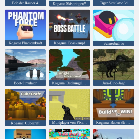
Bob der Räuber 4
Tiger Simulator 3d
Kogama Skispringen!!
Kogama Phantomkraft
Kogama: Bosskampf
Schneeball. io
Boot-Simulator
Kogama: Dschungelabenteuer
Jura-Dino-Jagd
Multiplayer von Pixel Combat
Kogama: Bauen Sie auf, um zu gewinnen
Kogama: Cubecraft