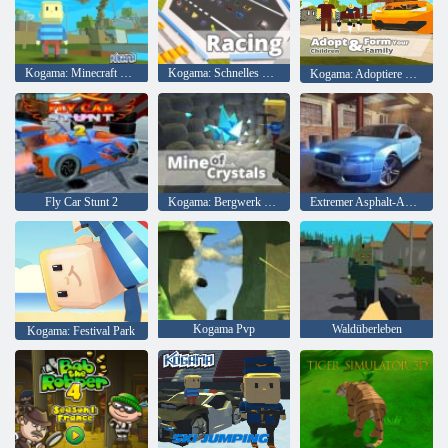
Kogama: Minecraft Sky Land
Kogama: Schnelles Rennen
Kogama: Adoptiere Kinder und bilde deine Familie
Fly Car Stunt 2
Kogama: Bergwerk der Kristalle
Extremer Asphalt-Autorennen
Kogama Pvp
Waldüberleben
Kogama: Festival Park