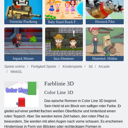
Verrückte Pixelkrieg
Heroisch Pilot
Baby Hazel Beach Party
Jetpack Meister
Inca Abenteuer
Hinterhof- Helden
Spiele online
Fertigkeit Spiele
Kinderspiele
3d
Arcade
WebGL
Farblinie 3D
Color Line 3D
Das epische Rennen in Color Line 3D beginnt.
Sein Held ist ein Block von saftiger roter Farbe. Er
gleitet auf einer perfekt flachen weißen Oberfläche und hinterlässt einen
roten Teppich. Aber Sie werden keine Zeit haben, den roten Pfad zu
bewundern, Sie werden mit allen Augen nach vorne schauen. Es erscheinen
Hindernisse in Form von Blöcken oder rechteckigen Formen in