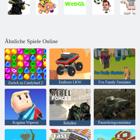
Ähnliche Spiele Online
Endloser LKW
Fox Family Simulator
Zurück zu Candyland 2
Kogama Wipeout
Panzerkriegssimulator
Rebellen