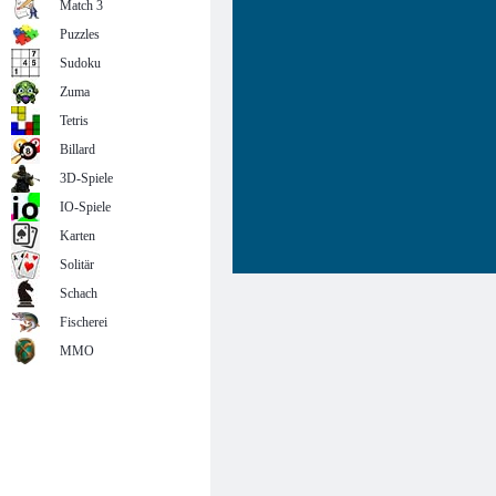
Match 3
Puzzles
Sudoku
Zuma
Tetris
Billard
3D-Spiele
IO-Spiele
Karten
Solitär
Schach
Fischerei
MMO