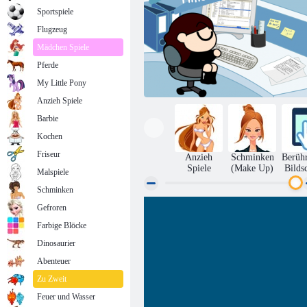
Sportspiele
Flugzeug
Mädchen Spiele
Pferde
My Little Pony
Anzieh Spiele
Barbie
Kochen
Friseur
Anzieh
Schminken
Berüh
Spiele
(Make Up)
Bilds
Malspiele
Schminken
Gefroren
Töten Zeit im Büro
Farbige Blöcke
Dinosaurier
Abenteuer
Zu Zweit
Feuer und Wasser