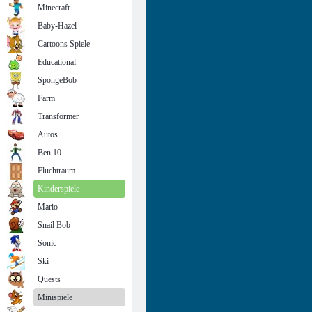
Minecraft
Baby-Hazel
Cartoons Spiele
Educational
SpongeBob
Farm
Transformer
Autos
Ben 10
Fluchtraum
Kinderspiele
Mario
Snail Bob
Sonic
Ski
Quests
Minispiele