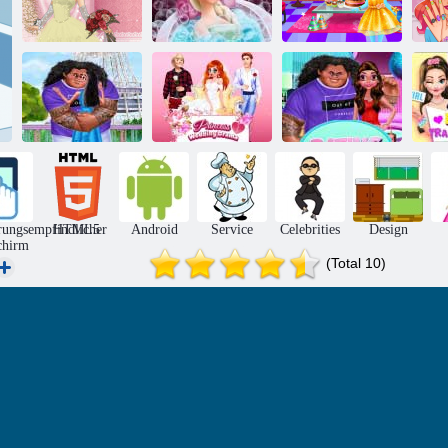
Elsa
Innere heraus
J
Hochzeitslilie 2
Schönheitsbad
Geburtstagsfeier
Prinzessin
Valentinsküsse
Hochzeitsdrama
Dating -Party
Tr
rungsempfindlicher
HTML5
Android
Service
Celebrities
Design
chirm
(Total 10)