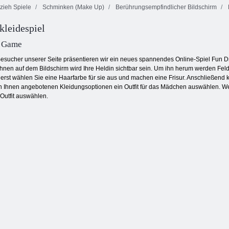
zieh Spiele
Schminken (Make Up)
Berührungsempfindlicher Bildschirm
kleidespiel
Schmetterlings
Goldrausch
Kyodai HD
Farbblöcke
Spiel
p Game
Besucher unserer Seite präsentieren wir ein neues spannendes Online-Spiel Fun 
Ihnen auf dem Bildschirm wird Ihre Heldin sichtbar sein. Um ihn herum werden Feld
rst wählen Sie eine Haarfarbe für sie aus und machen eine Frisur. Anschließen
 Ihnen angebotenen Kleidungsoptionen ein Outfit für das Mädchen auswählen. 
Outfit auswählen.