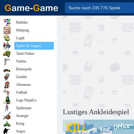
Bubbles
Mahjong
Logik
Spiele für Jungen
Tanki Online
Waffen
Rennspiele
Zombie
Abenteuer
Fußball
Lego NinjaGo
Spiderman
Lustiges Ankleidespiel
Strategie
Krieg
Sniper