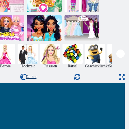
Disney
essie Beauty
Osterhasen
Einhorn-
Salon
Party
Frisuren
Von der
E-Girls-
Prinzessin zum
Hochzeit
ansformation
Influencer
verkleiden sich
Barbie
Hochzeit
Frisuren
Rätsel
Geschicklichkeit
Kochspiele
Darker