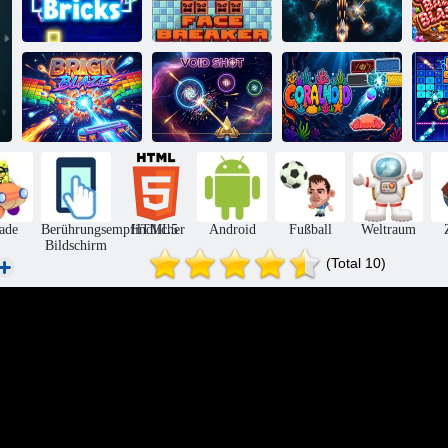
Neonsteine
Gesichtsbrecher
Steinschütze
Can
Ziegelbrand
Leerenschuss
Korallenoid
ade
Berührungsempfindlicher
HTML5
Android
Fußball
Weltraum
Bildschirm
(Total 10)