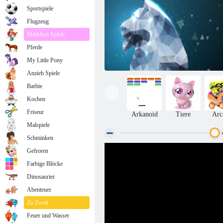
Sportspiele
Flugzeug
Mädchen Spiele
Pferde
My Little Pony
Anzieh Spiele
Barbie
Kochen
Friseur
Arkanoid
Tiere
Arc
Malspiele
Schminken
Gefroren
Idleballs
Farbige Blöcke
Dinosaurier
Abenteuer
Zu Zweit
Feuer und Wasser