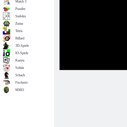
Match 3
Puzzles
Sudoku
Zuma
Tetris
Billard
3D-Spiele
IO-Spiele
Karten
Solitär
Schach
Fischerei
MMO