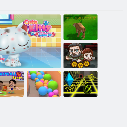
Tiger Simulator
3d
Die letzten
Überlebenden
ketball-Stars
Süße Kitty Pflege
Sandbälle
Zwei Ball 3d