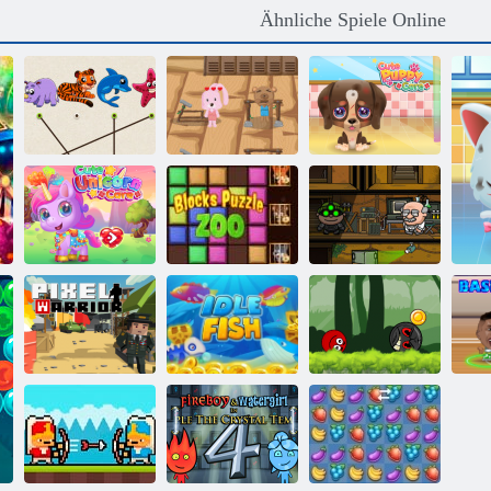
Ähnliche Spiele Online
Wer passt zu
Gym Mania
Süße
The Animal
kaufen
Welpenpflege
Cute Unicorn
Blocks Puzzle
Bob der Räuber
Pflege
Zoo
3
Ball Hero
Fisch im
Adventure:
Pixel -Krieger
Leerlauf
Roter Schlagball
Bas