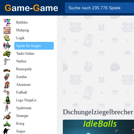
Bubbles
Mahjong
Logik
Spiele für Jungen
Tanki Online
Waffen
Rennspiele
Zombie
Abenteuer
Fußball
Lego NinjaGo
Spiderman
Dschungelziegelbrecher
Strategie
Krieg
Sniper