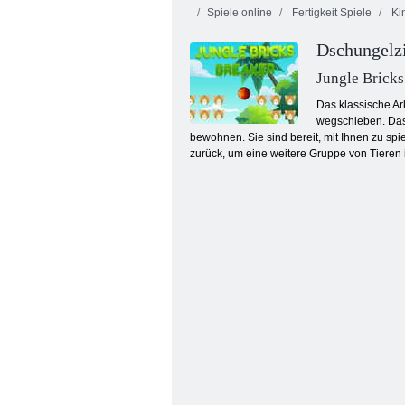
Spiele online
Fertigkeit Spiele
Kin
Dschungelzi
Jungle Bricks
Das klassische Ar
wegschieben. Das 
bewohnen. Sie sind bereit, mit Ihnen zu spi
Bubble Shooter 2
zurück, um eine weitere Gruppe von Tieren 