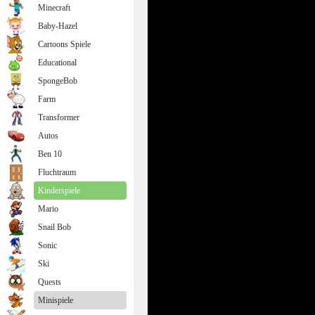
Minecraft
Baby-Hazel
Cartoons Spiele
Educational
SpongeBob
Farm
Transformer
Autos
Ben 10
Fluchtraum
Kinderspiele
Mario
Snail Bob
Sonic
Ski
Quests
Minispiele