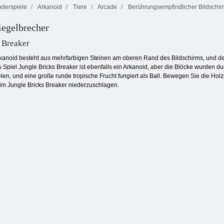
derspiele
Arkanoid
Tiere
Arcade
Berührungsempfindlicher Bildschi
Feuer und
egelbrecher
Wasser 4:
Janissary Battles
Kristalltempel
Fruita Crush
 Breaker
kanoid besteht aus mehrfarbigen Steinen am oberen Rand des Bildschirms, und der
Spiel Jungle Bricks Breaker ist ebenfalls ein Arkanoid, aber die Blöcke wurden du
elen, und eine große runde tropische Frucht fungiert als Ball. Bewegen Sie die Hol
im Jungle Bricks Breaker niederzuschlagen.