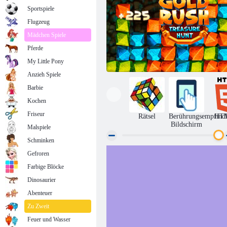
Sportspiele
Flugzeug
Mädchen Spiele
Pferde
My Little Pony
Anzieh Spiele
Barbie
Kochen
Friseur
Rätsel
Berührungsempfindl
HT
Bildschirm
Malspiele
Schminken
Gefroren
Goldrausch Spiel
Farbige Blöcke
Dinosaurier
Abenteuer
Zu Zweit
Feuer und Wasser