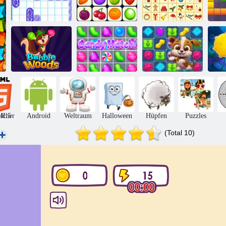
Schiffe
KrisMas
Versenken
Onet Connect
Mahjong
1
Bubble Woods
Candy Match
Hundepuzzlegeschichte
A
icher
ML5
Android
Weltraum
Halloween
Hüpfen
Puzzles
(Total 10)