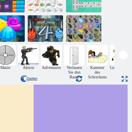
Dominoes
1x11 Blöcke
Küche Mahjong
Klassiker
Feuer und
Wasser 4:
Schmetterlings
qua Blitz 2
Kristalltempel
Kyodai
Matze
Aktion
Adventures
Verlassen
Kammer
Geschicklich
Sie den
des
Raum
Schreckens
Darker