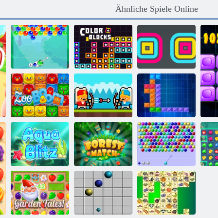
Ähnliche Spiele Online
Bubble Charms
Farbblöcke
Square Stapler
Zoo Boom
Janissary Battles
Ten Trix
Bubble Shooter
Aqua Blitz
Waldmatch
HTML5
Ju