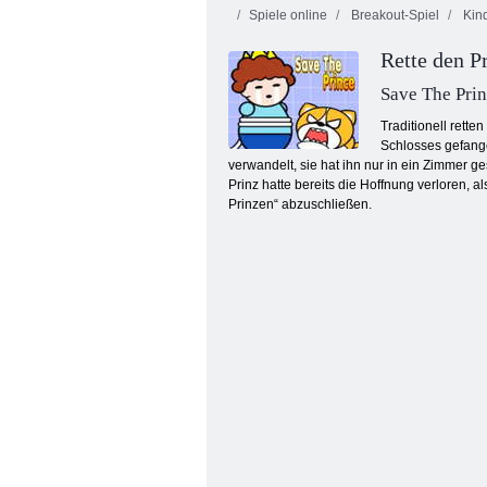
Spiele online
Breakout-Spiel
Kind
Rette den P
Save The Pri
Traditionell rett
Schlosses gefangen
verwandelt, sie hat ihn nur in ein Zimmer g
Saftiger Armaturenbrett
Prinz hatte bereits die Hoffnung verloren, a
Prinzen“ abzuschließen.