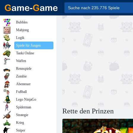
Bubbles
Mahjong
Logik
Spiele für Jungen
Tanki Online
Waffen
Rennspiele
Zombie
Abenteuer
Fußball
Lego NinjaGo
Spiderman
Rette den Prinzen
Strategie
Krieg
Sniper