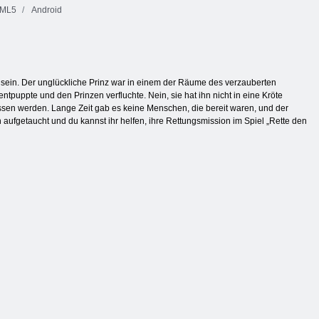
ML5
Android
t sein. Der unglückliche Prinz war in einem der Räume des verzauberten
entpuppte und den Prinzen verfluchte. Nein, sie hat ihn nicht in eine Kröte
elassen werden. Lange Zeit gab es keine Menschen, die bereit waren, und der
en aufgetaucht und du kannst ihr helfen, ihre Rettungsmission im Spiel „Rette den