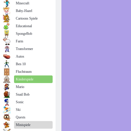
Minecraft
Baby-Hazel
Cartoons Spiele
Educational
SpongeBob
Farm
Transformer
Autos
Ben 10
Fluchtraum
Kinderspiele
Mario
Snail Bob
Sonic
Ski
Quests
Minispiele