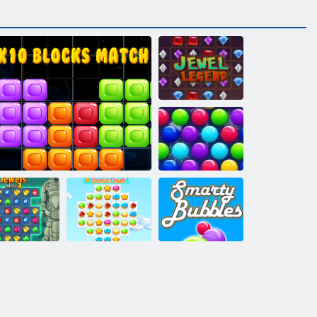
Juwel Legende
Smarty Bubbles
X-Mas
welen Blitz 3
10 mal 10 Blocks Match
Cookie Crush 3
Smarty Blasen