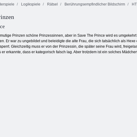
erspiele
Logikspiele
Rätsel
Berührungsempfindlicher Bildschirm
HT
rinzen
Gartengeschichten
Linie 98
Kris Mahjong
nce
en mutige Prinzen schöne Prinzessinnen, aber in Save The Prince wird es umgekehr
. Er war zu ungebildet und beleidigte die alte Frau, die sich tatsächlich als Hexe 
esperrt. Gleichzeitig muss er von der Prinzessin, die später seine Frau wird, freig
ls er erkannte, dass er kategorisch falsch lag. Aber trotzdem ist ein solches Mädch