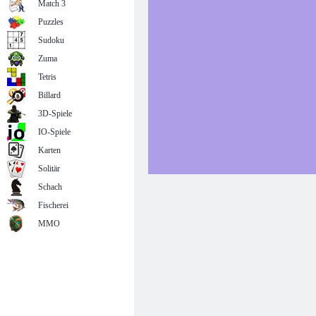
Match 3
Puzzles
Sudoku
Zuma
Tetris
Billard
3D-Spiele
IO-Spiele
Karten
Solitär
Schach
Fischerei
MMO