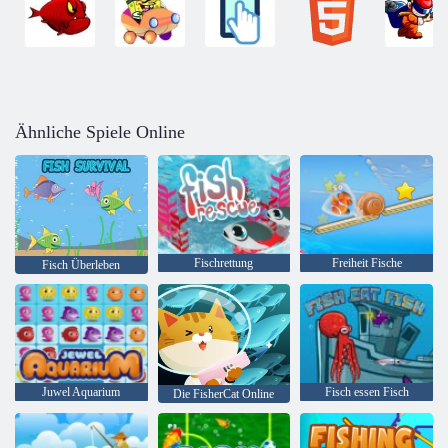
Ähnliche Spiele Online
Fischrettung
Freiheit Fische
Fisch Überleben
Juwel Aquarium
Fisch essen Fisch
Die FisherCat Online