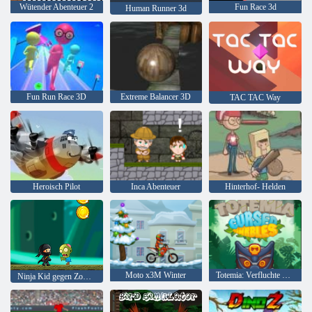
Wütender Abenteuer 2
Fun Race 3d
Human Runner 3d
Fun Run Race 3D
Extreme Balancer 3D
TAC TAC Way
Heroisch Pilot
Inca Abenteuer
Hinterhof- Helden
Moto x3M Winter
Totemia: Verfluchte Murmeln
Ninja Kid gegen Zombies