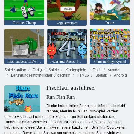
Torhüter Champ
Dinoz
Vogelsimulator
Insel-sauberer LKW-Abfall Sim
Feuer und Wasser 4: Kristalltempel
Schmetterlings Kyodai
Spiele online
Fertigkeit Spiele
Kinderspiele
Fisch
Arcade
Berührungsempfindlicher Bildschirm
HTML5
Begalki
Android
Fischlauf ausführen
Run Fish Run
Fische haben keine Beine, also können sie nicht
rennen, aber im Run Fish Run-Spiel werden
unsere Fische fast rennen oder vielmehr am Seil entlang gleiten und
Hindernissen ausweichen. Tatsache ist, dass der Fisch Süßigkeiten sehr
liebt, und an dieser Stelle im Meer ist erst kürzlich ein Schiff mit Süßigkeiten
gesunken. Bevor sie im Salzwasser schmelzen, müssen Sie so viele wie