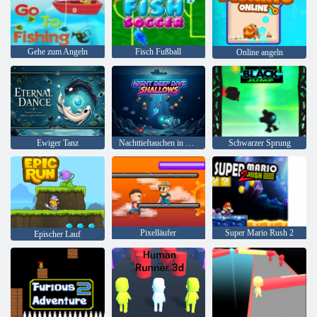
Gehe zum Angeln
Fisch Fußball
Online angeln
Ewiger Tanz
Nachttieftauchen in Untiefen
Schwarzer Sprung
Pixelläufer
Super Mario Rush 2
Epischer Lauf