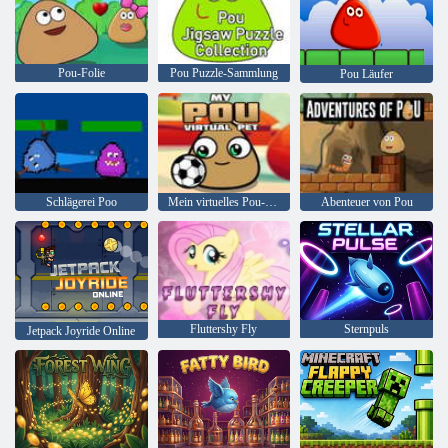
Pou-Folie
Pou Puzzle-Sammlung
Pou Läufer
Schlägerei Poo
Mein virtuelles Pou-Haustier
Abenteuer von Pou
Fluttershy Fly
Sternpuls
Jetpack Joyride Online