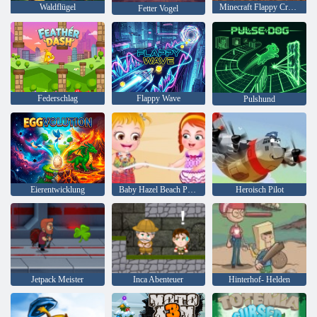
Waldflügel
Minecraft Flappy Creeper
Fetter Vogel
Federschlag
Flappy Wave
Pulshund
Eierentwicklung
Baby Hazel Beach Party
Heroisch Pilot
Jetpack Meister
Inca Abenteuer
Hinterhof- Helden