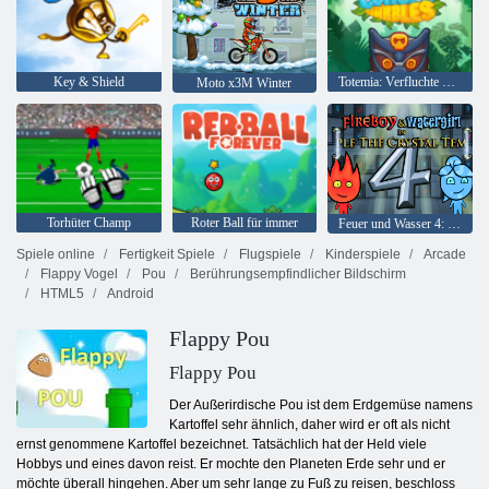
Key & Shield
Totemia: Verfluchte Murmeln
Moto x3M Winter
Torhüter Champ
Roter Ball für immer
Feuer und Wasser 4: Kristalltempel
Spiele online
Fertigkeit Spiele
Flugspiele
Kinderspiele
Arcade
Flappy Vogel
Pou
Berührungsempfindlicher Bildschirm
HTML5
Android
Flappy Pou
Flappy Pou
Der Außerirdische Pou ist dem Erdgemüse namens
Kartoffel sehr ähnlich, daher wird er oft als nicht
ernst genommene Kartoffel bezeichnet. Tatsächlich hat der Held viele
Hobbys und eines davon reist. Er mochte den Planeten Erde sehr und er
möchte überall hingehen. Aber um sehr lange zu Fuß zu reisen, beschloss