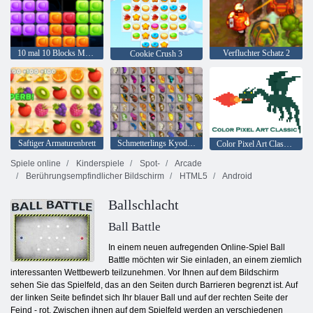
10 mal 10 Blocks Match
Verfluchter Schatz 2
Cookie Crush 3
Saftiger Armaturenbrett
Schmetterlings Kyodai HD
Color Pixel Art Classic Classic
Spiele online
Kinderspiele
Spot-
Arcade
Berührungsempfindlicher Bildschirm
HTML5
Android
Ballschlacht
Ball Battle
In einem neuen aufregenden Online-Spiel Ball
Battle möchten wir Sie einladen, an einem ziemlich
interessanten Wettbewerb teilzunehmen. Vor Ihnen auf dem Bildschirm
sehen Sie das Spielfeld, das an den Seiten durch Barrieren begrenzt ist. Auf
der linken Seite befindet sich Ihr blauer Ball und auf der rechten Seite der
Feind - rot. Zwischen ihnen auf dem Spielfeld werden an verschiedenen