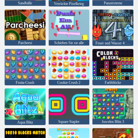
Sandbälle
Panzersterne
Verrückte Pixelkrieg
Parcheesi
Schieben Sie sie alle
Feuer und Wasser 4: Kristalltempel
Fruita Crush
Cookie Crush 2
Farbblöcke
Square Stapler
Juwelen Blitz 3
Aqua Blitz