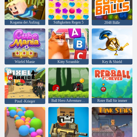
Kogama der Aufzug
Süßigkeiten Regen 5
2048 Bälle
Würfel Manie
Kitty Scramble
Key & Shield
Ball Hero Adventure: Roter Schlagball
Roter Ball für immer
Pixel -Krieger