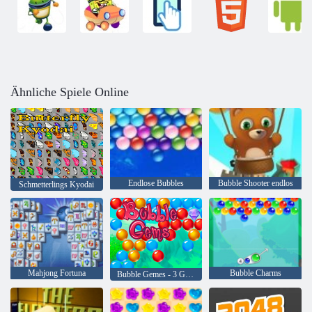
Ähnliche Spiele Online
Endlose Bubbles
Bubble Shooter endlos
Schmetterlings Kyodai
Mahjong Fortuna
Bubble Charms
Bubble Gemes - 3 Gewinnt