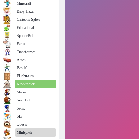
Minecraft
Baby-Hazel
Cartoons Spiele
Educational
SpongeBob
Farm
Transformer
Autos
Ben 10
Fluchtraum
Kinderspiele
Mario
Snail Bob
Sonic
Ski
Quests
Minispiele