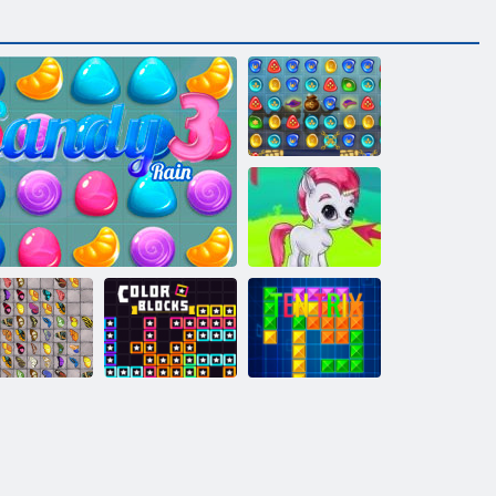
1001 Arabian
Nights 1
Bubble Gemes -
3 Gewinnt
hmetterlings
Kyodai HD
Süßigkeiten Regen 3
Farbblöcke
Ten Trix