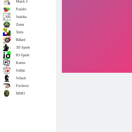
Match 3
Puzzles
Sudoku
Zuma
Tetris
Billard
3D-Spiele
IO-Spiele
Karten
Solitär
Schach
Fischerei
MMO