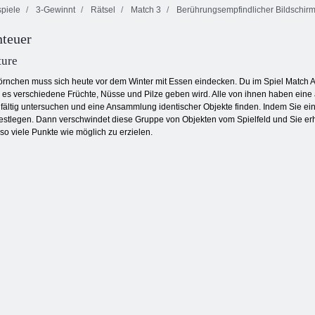
piele
3-Gewinnt
Rätsel
Match 3
Berührungsempfindlicher Bildschir
teuer
Smarty Bubbles
Schiffe
X-Mas
Versenken
Onet Connect
ture
örnchen muss sich heute vor dem Winter mit Essen eindecken. Du im Spiel Match Ad
m es verschiedene Früchte, Nüsse und Pilze geben wird. Alle von ihnen haben eine a
sorgfältig untersuchen und eine Ansammlung identischer Objekte finden. Indem Sie 
estlegen. Dann verschwindet diese Gruppe von Objekten vom Spielfeld und Sie erhal
o viele Punkte wie möglich zu erzielen.