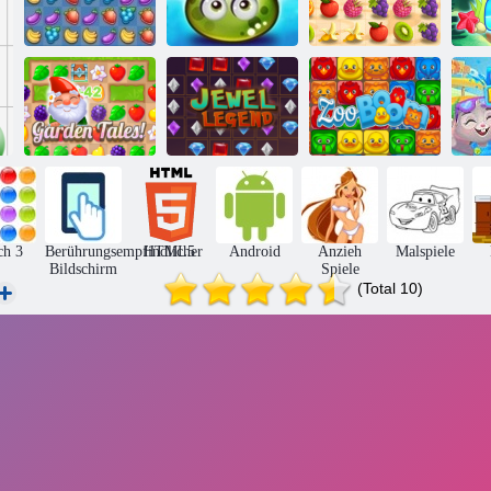
Abenteuer
Saftiger
Fruita Crush
saftigen Beeren
Armaturenbrett
Gartengeschichten
Juwel Legende
Zoo Boom
Poo
ch 3
Berührungsempfindlicher
HTML5
Android
Anzieh
Malspiele
Bildschirm
Spiele
(Total 10)