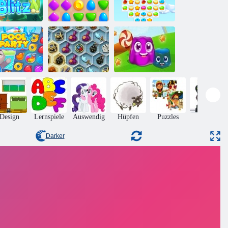
Aqua Blitz
Match -Arena
Cookie Crush 3
Schätze des
mystischen
l Party Spiel
Meeres
Puddingland
Design
Lernspiele
Auswendig
Hüpfen
Puzzles
Aktion
Darker