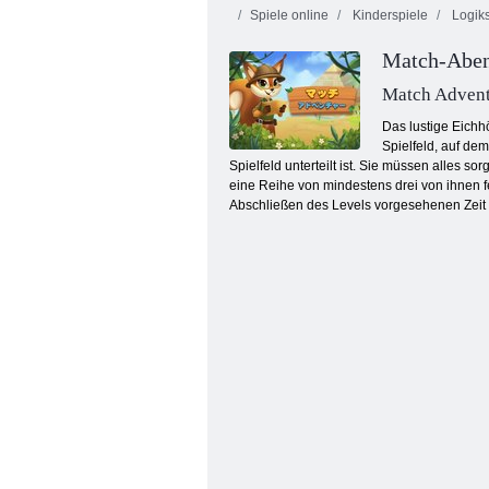
Spiele online
Kinderspiele
Logiks
Match-Aben
Match Adven
Das lustige Eichh
Spielfeld, auf de
Spielfeld unterteilt ist. Sie müssen alles 
Schmetterlings Kyodai
eine Reihe von mindestens drei von ihnen f
Abschließen des Levels vorgesehenen Zeit s