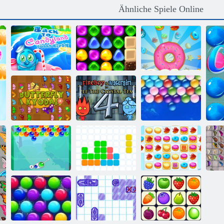
Ähnliche Spiele Online
Zurück zum
Zurück nach
Candyland
Candyland 4:
Sweet River
Lollipop Garden
Cookie Crush
Feuer und
Schmetterlings
Wasser 4:
Kyodai 2
Kristalltempel
Endlose Bubbles
Sc
Bubble Charms
11x11
Cookie Crush 2