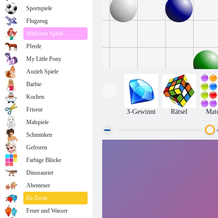
Sportspiele
Flugzeug
Mädchen Spiele
Pferde
My Little Pony
Anzieh Spiele
Barbie
Kochen
Friseur
3-Gewinnt
Rätsel
Mat
Malspiele
Schminken
Gefroren
Linie 98
Farbige Blöcke
Dinosaurier
Abenteuer
Zu Zweit
Feuer und Wasser