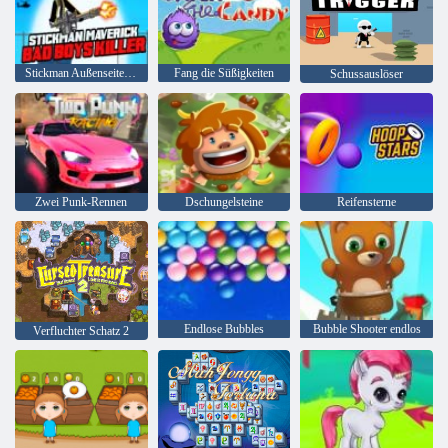
Stickman Außenseiter Bad Boys Mörder
Fang die Süßigkeiten
Schussauslöser
Zwei Punk-Rennen
Dschungelsteine
Reifensterne
Endlose Bubbles
Bubble Shooter endlos
Verfluchter Schatz 2