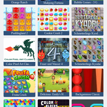
Orange Ranch
Bubble Gemes - 3 Gewinnt
Mahjong Fortuna
Puddingland 2
Cookie Crush 2
Schmetterlings Kyodai HD
Color Pixel Art Classic Classic
Feuer und Wasser 4: Kristalltempel
Schmetterlings Kyodai
Delicious: Emily's Home, Sweet Home
Backgammon Classic
Fruita Crush