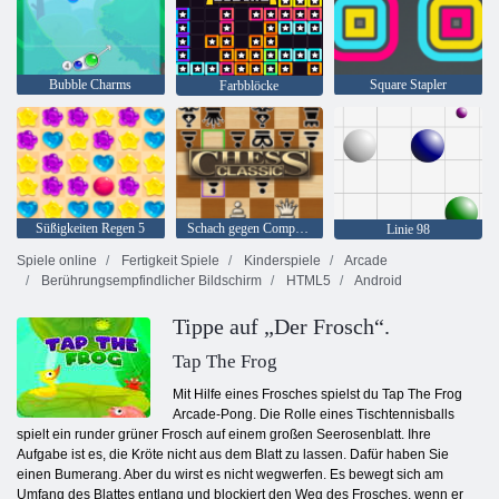
Bubble Charms
Square Stapler
Farbblöcke
Süßigkeiten Regen 5
Schach gegen Computer
Linie 98
Spiele online
Fertigkeit Spiele
Kinderspiele
Arcade
Berührungsempfindlicher Bildschirm
HTML5
Android
Tippe auf „Der Frosch“.
Tap The Frog
Mit Hilfe eines Frosches spielst du Tap The Frog
Arcade-Pong. Die Rolle eines Tischtennisballs
spielt ein runder grüner Frosch auf einem großen Seerosenblatt. Ihre
Aufgabe ist es, die Kröte nicht aus dem Blatt zu lassen. Dafür haben Sie
einen Bumerang. Aber du wirst es nicht wegwerfen. Es bewegt sich am
Umfang des Blattes entlang und blockiert den Weg des Frosches, wenn er