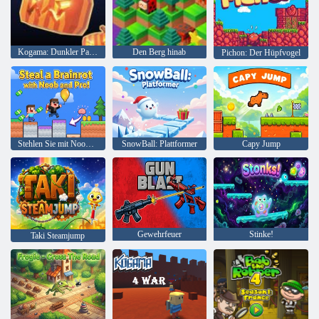
Kogama: Dunkler Parkour
Den Berg hinab
Pichon: Der Hüpfvogel
Stehlen Sie mit Noob und Pro einen Brainrot!
SnowBall: Plattformer
Capy Jump
Gewehrfeuer
Stinke!
Taki Steamjump