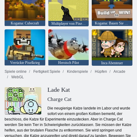
Kogama: Cubecraft
Kogama: Bauen Sie auf, um zu gewinnen
Multiplayer von Pixel Combat
Verrückte Pixelkrieg
Heroisch Pilot
Inca Abenteuer
Spiele online
Fertigkeit Spiele
Kinderspiele
Hüpfen
Arcade
WebGL
Lade Kat
Charge Cat
Die neugierige Katze landete im Labor und wurde
sofort von einem großen Kolben bemerkt, der
beschloss, die Katze für Experimente einzustecken. Aber in Charge Cat
werden Sie kein Tier in Schwierigkeiten zurücklassen. Sie müssen der Katze
helfen, aus der brutalen Flasche zu entkommen. Sie wird springen und
versuchen, die Katze anzugreifen und direkt darauf zu landen. Bewegen Sie