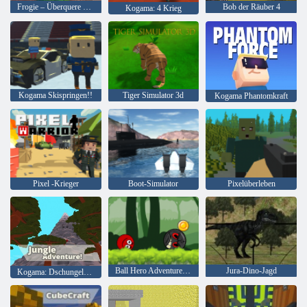
Frogie – Überquere die Straße
Bob der Räuber 4
Kogama: 4 Krieg
Kogama Skispringen!!
Tiger Simulator 3d
Kogama Phantomkraft
Pixel -Krieger
Boot-Simulator
Pixelüberleben
Ball Hero Adventure: Roter Schlagball
Jura-Dino-Jagd
Kogama: Dschungelabenteuer