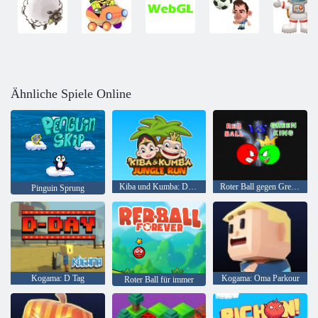
Ähnliche Spiele Online
Kiba und Kumba: Dschungellauf
Roter Ball gegen Green King
Pinguin Sprung
Kogama: D Tag
Kogama: Oma Parkour
Roter Ball für immer