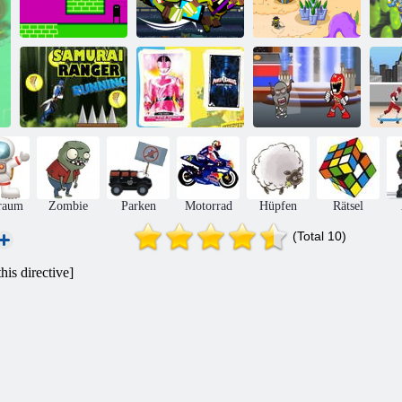
Nick
Nick-
Po
Morph Ranger
Sommersportstars
Königreiche
Samurai-Ranger
Power Rangers-
Bekämpfe
Po
läuft
Kartenspiel
Power Rangers
raum
Zombie
Parken
Motorrad
Hüpfen
Rätsel
(Total 10)