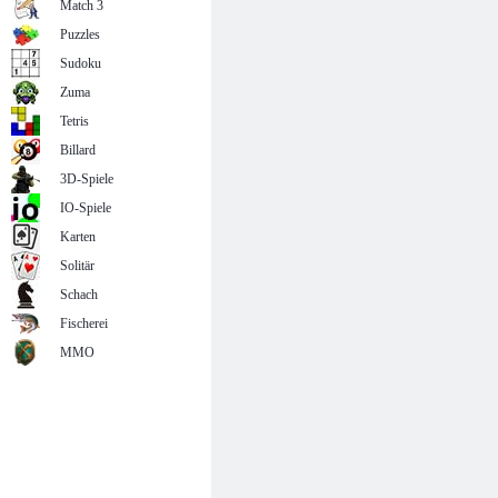
Match 3
Puzzles
Sudoku
Zuma
Tetris
Billard
3D-Spiele
IO-Spiele
Karten
Solitär
Schach
Fischerei
MMO