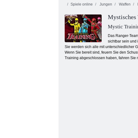
Spiele online
Jungen
Waffen
Mystisches 
Mystic Traini
Das Ranger-Team m
sichtbar sein und
Sie werden sich alle mit unterschiedlicher
Cowboys vs Martians
Wenn Sie bereit sind, feuern Sie den Schuss
Training abgeschlossen haben, fahren Sie mi