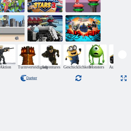
wer Rangers
Nickelodeon -
Power Rangers
Wild Force
Basketballstars 3
Adventure Dash
Schwerter der
Wut: Power
wer Rangers
Mega Zord
Rangers
Skater
Rush
MegaForce
Aktion
Turmverteidigung
Adventures
Geschicklichkeit
Monsters
Autorennspie
Darker