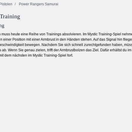
Pistolen
Power Rangers Samurai
Training
Kogama:
Zombie Mission
Bosskampf
Schneeball. io
2
ng
uss heute eine Reihe von Trainings absolvieren. Im Mystic Training-Spiel nehmen 
 in einer Position mit einer Armbrust in den Händen stehen. Auf das Signal hin fli
 Geschwindigkeit bewegen. Nachdem Sie sich schnell zurechtgefunden haben, müssen
 ab. Wenn Sie genau zielen, trifft der Armbrustbolzen das Ziel. Dafür erhältst du
t dem nächsten im Mystic Training-Spiel fort.