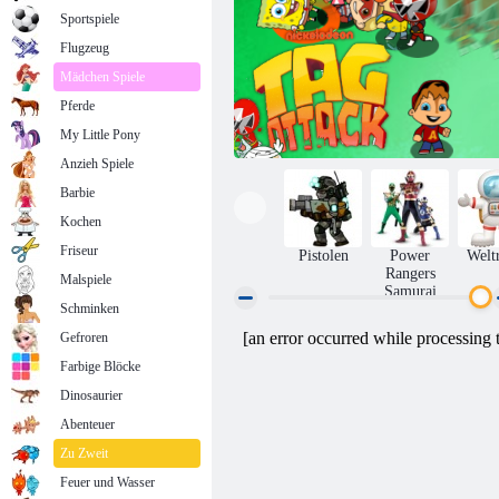
Sportspiele
Flugzeug
Mädchen Spiele
Pferde
My Little Pony
Anzieh Spiele
Barbie
Kochen
Friseur
Pistolen
Power
Welt
Rangers
Malspiele
Samurai
Schminken
Gefroren
Nickelodeon Tag Angriff
Farbige Blöcke
Dinosaurier
Abenteuer
Zu Zweit
Feuer und Wasser