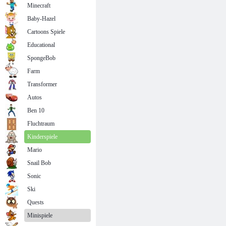
Minecraft
Baby-Hazel
Cartoons Spiele
Educational
SpongeBob
Farm
Transformer
Autos
Ben 10
Fluchtraum
Kinderspiele
Mario
Snail Bob
Sonic
Ski
Quests
Minispiele