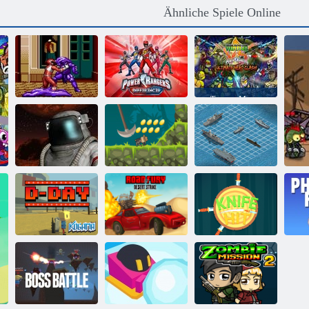
Ähnliche Spiele Online
Teenage Mutant
Ninja Turtles
gegen Power
Mighty Morphin
Rangers:
Power Rangers
Power Rangers-
Ultimate Hero
Der Film
Unterschiede
Clash
Schlachtschiff
Schlachtareal
Indi Kanone
Krieg
Straße des Fury
Kogama: D Tag
Desert Strike
Messer Hit
P