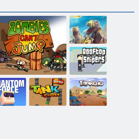
D-Day: Rush -
Tower Defense
Dachspender
Kogama
Micro Tank
hantomkraft
Zombies können nicht springen
Kampf
Tanko. io