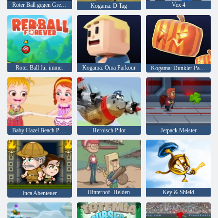
Roter Ball gegen Green King
Vex 4
Kogama: D Tag
Roter Ball für immer
Kogama: Oma Parkour
Kogama: Dunkler Parkour
Baby Hazel Beach Party
Heroisch Pilot
Jetpack Meister
Hinterhof- Helden
Key & Shield
Inca Abenteuer