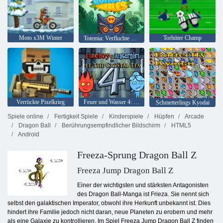
Moto x3M Winter
Torhüter Champ
Totemia: Verfluchte Murmeln
Verrückte Pixelkrieg
Feuer und Wasser 4: Kristalltempel
Schmetterlings Kyodai
Spiele online
Fertigkeit Spiele
Kinderspiele
Hüpfen
Arcade
Dragon Ball
Berührungsempfindlicher Bildschirm
HTML5
Android
Freeza-Sprung Dragon Ball Z
Freeza Jump Dragon Ball Z
Einer der wichtigsten und stärksten Antagonisten
des Dragon Ball-Manga ist Frieza. Sie nennt sich
selbst den galaktischen Imperator, obwohl ihre Herkunft unbekannt ist. Dies
hindert ihre Familie jedoch nicht daran, neue Planeten zu erobern und mehr
als eine Galaxie zu kontrollieren. Im Spiel Freeza Jump Dragon Ball Z finden