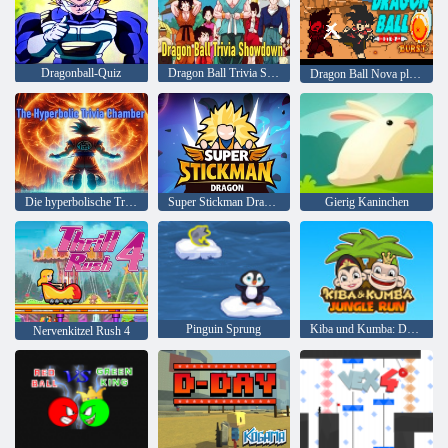
Dragonball-Quiz
Dragon Ball Trivia Showdown
Dragon Ball Nova platzte
Die hyperbolische Trivia -Kammer
Super Stickman Dragon
Gierig Kaninchen
Pinguin Sprung
Kiba und Kumba: Dschungellauf
Nervenkitzel Rush 4