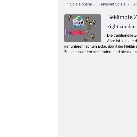
Spiele online
Fertigkeit Spiele
Ju
Bekämpfe 
Fight zombie
Die traditionelle
Alice ist sich de
der unteren rechten Ecke, damit die Heldin 
Entladung
Zombies werden sich ändern und nicht zum B