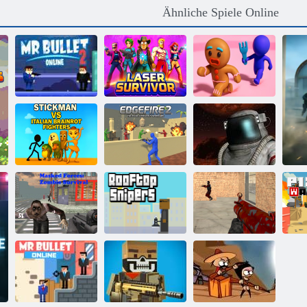
Ähnliche Spiele Online
Mr Bullet 2
Rette den
online
Laserüberlebender
Lebkuchenmann
Stickman gegen
italienische
Brainrot-
Kämpfer
EdgeFire 2
Schlachtareal
Maskierte
Kräfte: Zombie-
Verrückte
Überleben
Dachspender
Schütze
P