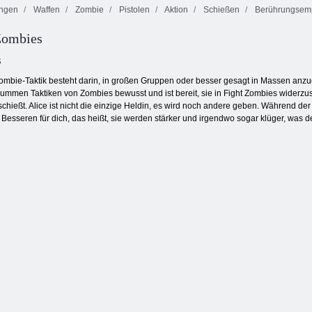
ngen
Waffen
Zombie
Pistolen
Aktion
Schießen
Berührungsempf
Zombies
Herr Bullet
Verrückte
Zombies können
online
Pixelkrieg
nicht springen
s
 Zombie-Taktik besteht darin, in großen Gruppen oder besser gesagt in Massen anzu
r dummen Taktiken von Zombies bewusst und ist bereit, sie in Fight Zombies widerzus
schießt. Alice ist nicht die einzige Heldin, es wird noch andere geben. Während der
esseren für dich, das heißt, sie werden stärker und irgendwo sogar klüger, was 