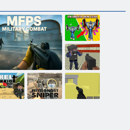
Fitnessstudio-
Simulator
Online Escape
Blocky Gangster
Warfare
Elite Ghost
Multiplayer von
ixel -Krieger
MFPS-Militärkampf
Sniper
Pixel Combat