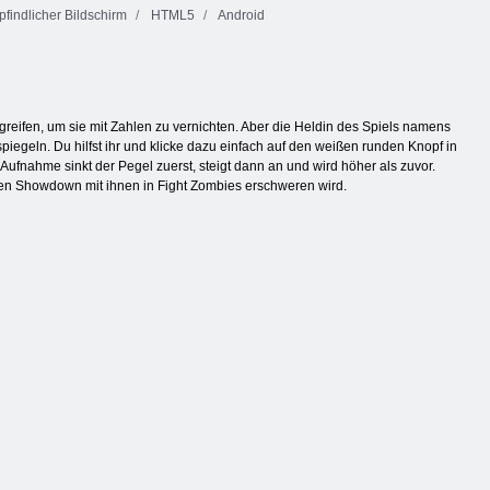
indlicher Bildschirm
HTML5
Android
greifen, um sie mit Zahlen zu vernichten. Aber die Heldin des Spiels namens
piegeln. Du hilfst ihr und klicke dazu einfach auf den weißen runden Knopf in
 Aufnahme sinkt der Pegel zuerst, steigt dann an und wird höher als zuvor.
den Showdown mit ihnen in Fight Zombies erschweren wird.