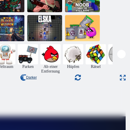
Swat gegen
Dumme
Noob rettet das
Zombies 2
Zombies 2
Dorf
Der blutige
Dumme Wege
Stand
Elska
zu sterben 2
eltraum
Parken
Ab einer
Hüpfen
Rätsel
Matze
Entfernung
Darker