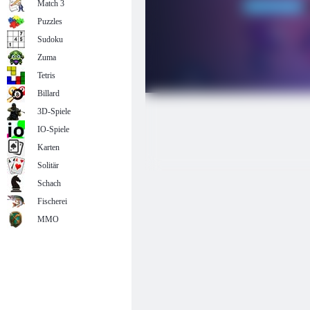
Match 3
Puzzles
Sudoku
Zuma
Tetris
Billard
3D-Spiele
IO-Spiele
Karten
Solitär
Schach
Fischerei
MMO