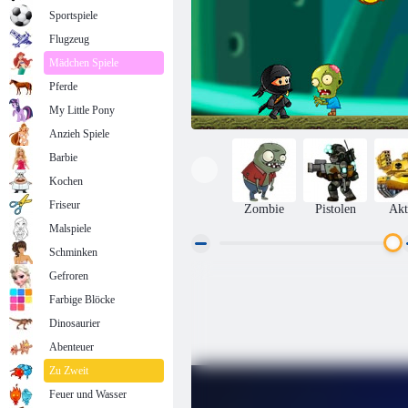
Sportspiele
Flugzeug
Mädchen Spiele
Pferde
My Little Pony
Anzieh Spiele
Barbie
Kochen
Friseur
Zombie
Pistolen
Akt
Malspiele
Schminken
Gefroren
Ninja Kid gegen Zombies
Farbige Blöcke
Dinosaurier
Abenteuer
Zu Zweit
Feuer und Wasser