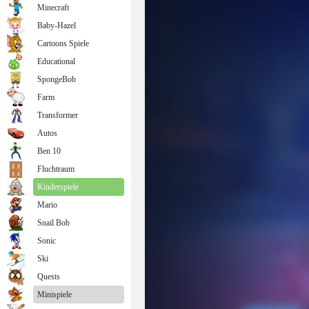
Minecraft
Baby-Hazel
Cartoons Spiele
Educational
SpongeBob
Farm
Transformer
Autos
Ben 10
Fluchtraum
Kinderspiele
Mario
Snail Bob
Sonic
Ski
Quests
Minispiele