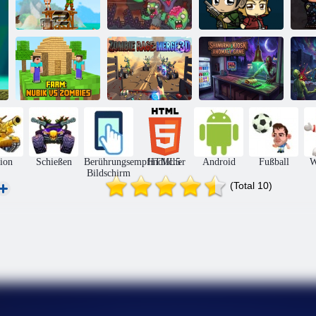
Armee der
Soldaten:
Zombie Mission
Widerstand
Flieg oder stirb
2
Bauernhof:
Shawarma-
Nubik gegen
Zombie Rage:
Kiosk-
Zombies
Merge 3D
Anomalie-Spiel
ion
Schießen
Berührungsempfindlicher
HTML5
Android
Fußball
W
Bildschirm
(Total 10)