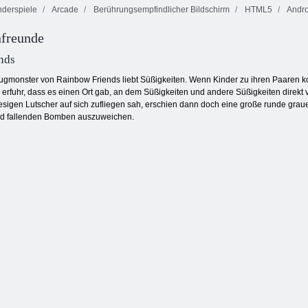
derspiele
Arcade
Berührungsempfindlicher Bildschirm
HTML5
Andro
freunde
nzersterne
nds
ugmonster von Rainbow Friends liebt Süßigkeiten. Wenn Kinder zu ihren Paaren ko
r erfuhr, dass es einen Ort gab, an dem Süßigkeiten und andere Süßigkeiten direkt vo
 riesigen Lutscher auf sich zufliegen sah, erschien dann doch eine große runde gra
nd fallenden Bomben auszuweichen.