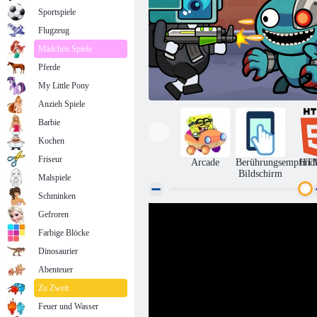
Sportspiele
Flugzeug
Mädchen Spiele
Pferde
My Little Pony
Anzieh Spiele
Barbie
Kochen
Friseur
Arcade
Berührungsempfindl
HT
Bildschirm
Malspiele
Schminken
Raumüberlebensregenbogenfreunde
Gefroren
Monster
Farbige Blöcke
Dinosaurier
Abenteuer
Zu Zweit
Feuer und Wasser