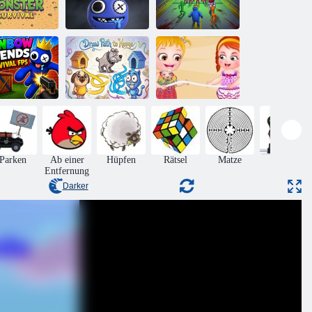
Regenbogen-
berleben des
Regenbogenmonster-
Tintenfisch-
genbogenmonsters
Versteck 3D
Herausforderung
Rainbow
ends Survival
Zeichne den
Baby Hazel
FPS
Weg nach Hause
Beach Party
Parken
Ab einer
Hüpfen
Rätsel
Matze
Aktion
Entfernung
Darker