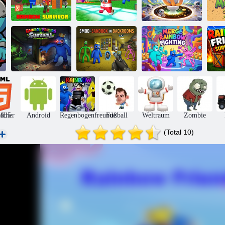
Skibidi
Regenbogen-
Alphabet-
Toiletten-
Ü
Überlebender
Überlebender
Angriffsloch
Re
SMod: Sandbox
Überleben der
in
Regenbogenkämpfe
Fri
Regenbogenfreunde
Hinterzimmern
zusammenführen
icher
ML5
Android
Regenbogenfreunde
Fußball
Weltraum
Zombie
(Total 10)