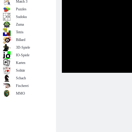
Match 3
Puzzles
Sudoku
Zuma
Tetris
Billard
3D-Spiele
IO-Spiele
Karten
Solitär
Schach
Fischerei
MMO