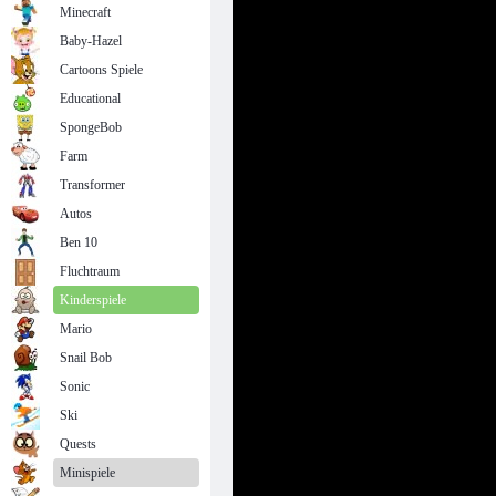
Minecraft
Baby-Hazel
Cartoons Spiele
Educational
SpongeBob
Farm
Transformer
Autos
Ben 10
Fluchtraum
Kinderspiele
Mario
Snail Bob
Sonic
Ski
Quests
Minispiele