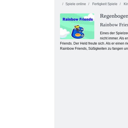
Spiele online
Fertigkeit Spiele
Kin
Regenbogen
Verfluchter
Juwelen Blitz 3
Schatz 2
Pa
Rainbow Frie
Eines der Spielze
nicht immer. Als e
Friends. Der Held freute sich. Als er einen
Rainbow Friends, Süßigkeiten zu fangen u