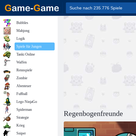
Bubbles
Mahjong
Logik
Spiele für Jungen
Tanki Online
Waffen
Rennspiele
Zombie
Abenteuer
Fußball
Lego NinjaGo
Spiderman
Regenbogenfreunde
Strategie
Krieg
Sniper