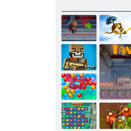
Jetpack Meister
Key & Shield
Verrückte
Pixelkrieg
Bubble Gemes -
3 Gewinnt