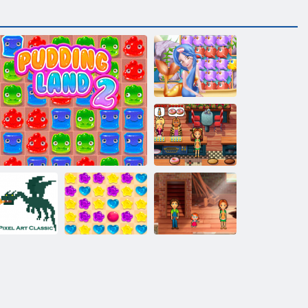
Seemann Pop
Köstliche
Emilys New
Beginning
Delicious:
lor Pixel Art
Süßigkeiten
Emily's Home,
assic Classic
Puddingland 2
Regen 5
Sweet Home