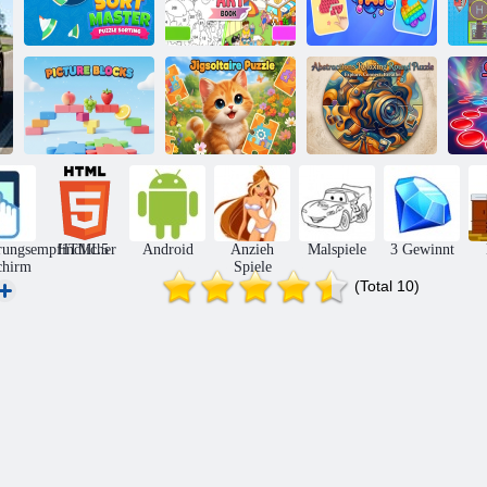
Sortieren Sie die
Sortierung des
Master-Puzzles
Aufkleberkunstbuch
Pop-Tap
Abstraktionen,
entspannendes
Bildblöcke
Jigsolitär-Puzzle
rundes Puzzle
rungsempfindlicher
HTML5
Android
Anzieh
Malspiele
3 Gewinnt
chirm
Spiele
(Total 10)