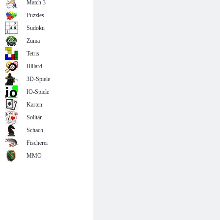
Match 3
Puzzles
Sudoku
Zuma
Tetris
Billard
3D-Spiele
IO-Spiele
Karten
Solitär
Schach
Fischerei
MMO