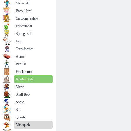
Minecraft
Baby-Hazel
Cartoons Spiele
Educational
SpongeBob
Farm
Transformer
Autos
Ben 10
Fluchtraum
Kinderspiele
Mario
Snail Bob
Sonic
Ski
Quests
Minispiele