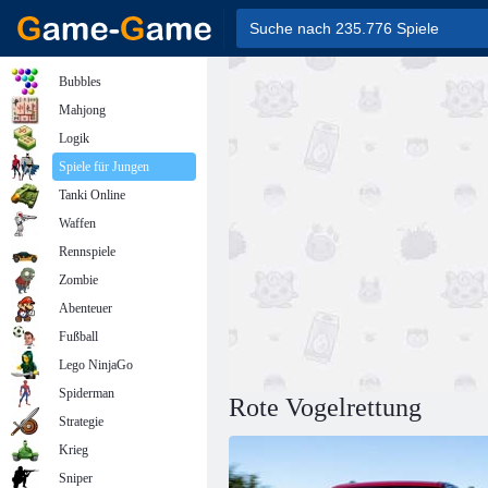
Bubbles
Mahjong
Logik
Spiele für Jungen
Tanki Online
Waffen
Rennspiele
Zombie
Abenteuer
Fußball
Lego NinjaGo
Spiderman
Rote Vogelrettung
Strategie
Krieg
Sniper