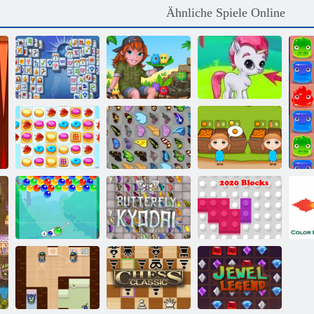
Ähnliche Spiele Online
Mahjong
Bubble Gemes -
Fortuna
Tabby -Insel
3 Gewinnt
Schmetterlings
Cookie Crush 2
Kyodai
Orange Ranch
Schmetterlings
Co
Bubble Charms
Kyodai HD
2020 Blöcke
Cl