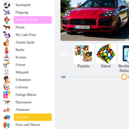
Sportspiele
Flugzeug
Mädchen Spiele
Pferde
My Little Pony
Anzieh Spiele
Barbie
Kochen
Friseur
Puzzles
Rätsel
Berüh
Bilds
Malspiele
Schminken
Gefroren
2020 Porsche Cayenne GTS
Farbige Blöcke
Dinosaurier
Abenteuer
Zu Zweit
Feuer und Wasser