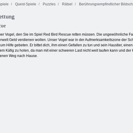
piele
Quest-Spiele
Puzzles
Rätsel
Berührungsempfindlicher Bildsch
ettung
Hinterhältiger
Schach gegen
James
Computer
Juwel Legende
cue
ener Vogel, den Sie im Spiel Red Bird Rescue retten müssen. Die ungewöhnliche Far
rwelt Geld verdienen wollen. Unser Vogel war in der Aufmerksamkeitszone der Sc
um Hilfe gebeten. Er bittet dich, ihm einen Gefallen zu tun und sein Haustier, einen
dem Käfig zu holen, da man mit einer schweren Last nicht weit laufen kann und der
igenen Weg nach Hause.