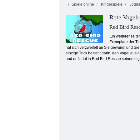
Spiele online
Kinderspiele
Logiks
Rote Vogelr
Red Bird Res
Ein weiterer selt
Exemplare der Tie
hat sich verzweifelt an Sie gewandt und Sie 
Verfluchter Schatz 2
einzige Trick besteht darin, den Vogel aus 
und er findet in Red Bird Rescue seinen e