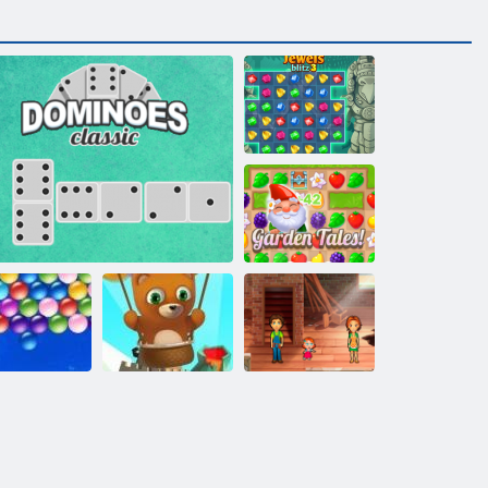
Juwelen Blitz 3
Gartengeschichten
Delicious:
Bubble Shooter
Emily's Home,
lose Bubbles
Dominoes Klassiker
endlos
Sweet Home