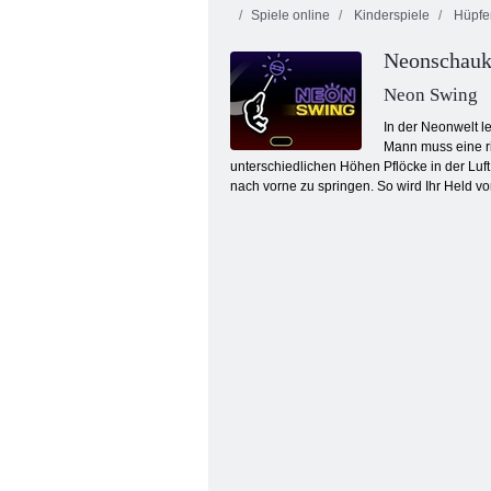
Spiele online
Kinderspiele
Hüpfe
Neonschauk
Neon Swing
In der Neonwelt l
Mann muss eine ri
unterschiedlichen Höhen Pflöcke in der Luf
Cookie Crush 3
nach vorne zu springen. So wird Ihr Held v