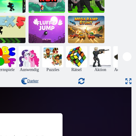
Schwarzer
Super
Panda Simulator
Sprung
Klempnerlauf
3d
Flauschiger
Mega-Ramp-
Vex 5
Sprung
Stunt
ernspiele
Auswendig
Puzzles
Rätsel
Aktion
Adventures
Darker