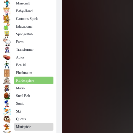
Minecraft
Baby-Hazel
Cartoons Spiele
Educational
SpongeBob
Farm
Transformer
Autos
Ben 10
Fluchtraum
Kinderspiele
Mario
Snail Bob
Sonic
Ski
Quests
Minispiele