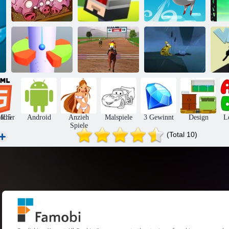
Run, Schwein,
Springen und
Run
springen
Blowman
Springpferde-
Helixballsprung
Meister
Ausreißerkröte
icher
ML5
Android
Anzieh
Malspiele
3 Gewinnt
Design
L
Spiele
(Total 10)