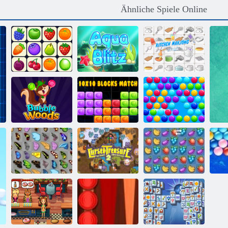
Ähnliche Spiele Online
Onet Connect
Aqua Blitz
Küche Mahjong
10 mal 10
Bubble Woods
Blocks Match
Smarty Blasen
Schmetterlings
Verfluchter
Kyodai
Schatz 2
Fruita Crush
End