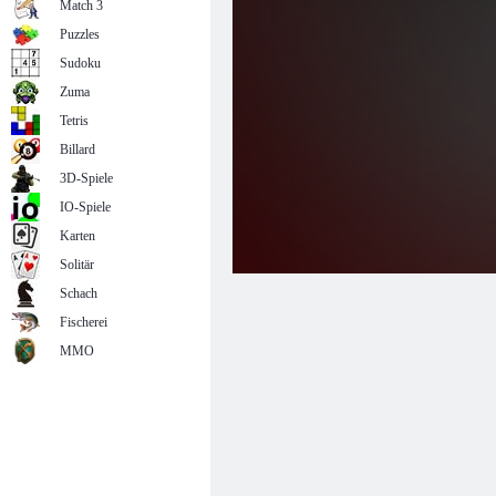
Match 3
Puzzles
Sudoku
Zuma
Tetris
Billard
3D-Spiele
IO-Spiele
Karten
Solitär
Schach
Fischerei
MMO