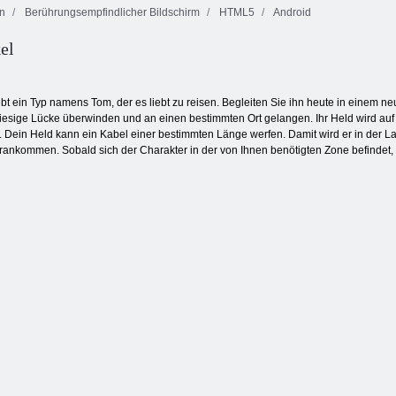
n
Berührungsempfindlicher Bildschirm
HTML5
Android
Köstliche
el
Emilys New
Backgammon
Mahjong
Beginning
Classic
Fortuna
ebt ein Typ namens Tom, der es liebt zu reisen. Begleiten Sie ihn heute in einem 
esige Lücke überwinden und an einen bestimmten Ort gelangen. Ihr Held wird auf d
t. Dein Held kann ein Kabel einer bestimmten Länge werfen. Damit wird er in der L
orankommen. Sobald sich der Charakter in der von Ihnen benötigten Zone befindet