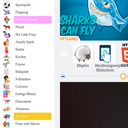
Sportspiele
Flugzeug
Mädchen Spiele
Pferde
My Little Pony
Anzieh Spiele
Barbie
Kochen
Friseur
Hüpfen
Berührungsempfindl
HT
Bildschirm
Malspiele
Schminken
Gefroren
Fliegen Shark
Farbige Blöcke
Dinosaurier
Abenteuer
Zu Zweit
Feuer und Wasser