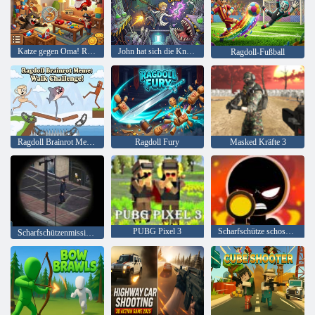
Katze gegen Oma! Ragdoll-Sandkasten
John hat sich die Knochen gebrochen
Ragdoll-Fußball
Ragdoll Brainrot Meme: Walk Challenge!
Ragdoll Fury
Masked Kräfte 3
PUBG Pixel 3
Scharfschütze schoss 3D
Scharfschützenmission 3d