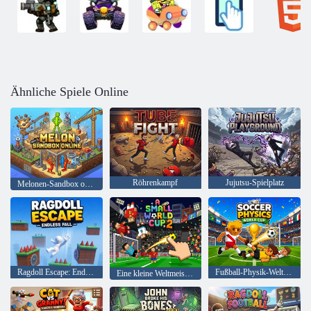
Ähnliche Spiele Online
Röhrenkampf
Jujutsu-Spielplatz
Melonen-Sandbox online
Ragdoll Escape: Endloser Fall
Fußball-Physik-Weltmeisterschaft
Eine kleine Weltmeisterschaft 2