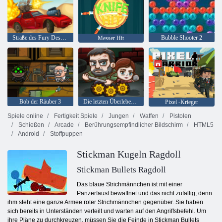
Straße des Fury Desert Strike
Bubble Shooter 2
Messer Hit
Bob der Räuber 3
Die letzten Überlebenden
Pixel -Krieger
Spiele online
Fertigkeit Spiele
Jungen
Waffen
Pistolen
Schießen
Arcade
Berührungsempfindlicher Bildschirm
HTML5
Android
Stoffpuppen
Stickman Kugeln Ragdoll
Stickman Bullets Ragdoll
Das blaue Strichmännchen ist mit einer
Panzerfaust bewaffnet und das nicht zufällig, denn
ihm steht eine ganze Armee roter Strichmännchen gegenüber. Sie haben
sich bereits in Unterständen verteilt und warten auf den Angriffsbefehl. Um
ihre Pläne zu durchkreuzen, müssen Sie die Feinde in Stickman Bullets