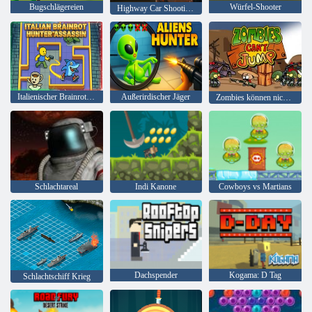
Bugschlägereien
Würfel-Shooter
Highway Car Shooting 3D-Actionspiel 2025
Italienischer Brainrott-Jäger-Attentäter
Außerirdischer Jäger
Zombies können nicht springen
Schlachtareal
Indi Kanone
Cowboys vs Martians
Dachspender
Kogama: D Tag
Schlachtschiff Krieg