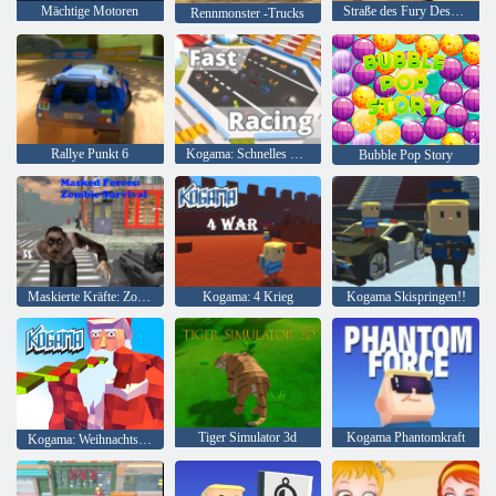
Mächtige Motoren
Straße des Fury Desert Strike
Rennmonster -Trucks
Rallye Punkt 6
Kogama: Schnelles Rennen
Bubble Pop Story
Maskierte Kräfte: Zombie-Überleben
Kogama: 4 Krieg
Kogama Skispringen!!
Tiger Simulator 3d
Kogama Phantomkraft
Kogama: Weihnachtsparkour