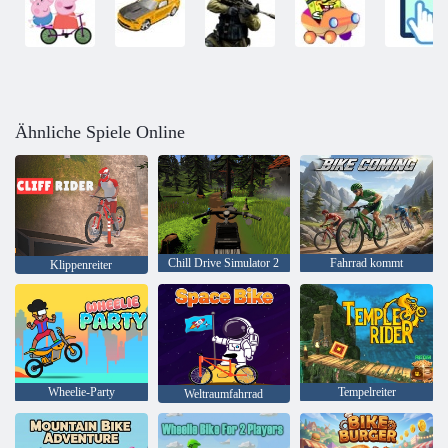
Ähnliche Spiele Online
Chill Drive Simulator 2
Fahrrad kommt
Klippenreiter
Wheelie-Party
Tempelreiter
Weltraumfahrrad