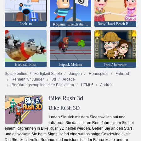
Loch. io
Baby Hazel Beach Party
Kogama: Erreich die Flagge
Heroisch Pilot
Jetpack Meister
Inca Abenteuer
Spiele online
Fertigkeit Spiele
Jungen
Rennspiele
Fahrrad
Rennen für Jungen
3d
Arcade
Berührungsempfindlicher Bildschirm
HTML5
Android
Bike Rush 3d
Bike Rush 3D
Laden Sie sich mit dem Siegeswillen auf und
infizieren Sie damit Ihren Rennfahrer, dem Sie bei
einem Radrennen in Bike Rush 3D helfen werden. Gehen Sie an den Start
und entwickeln Sie beim Signal sofort eine wahnsinnige Geschwindigkeit.
Die Strecke ist voller Sprünge und meistens hat der Fahrer keine andere