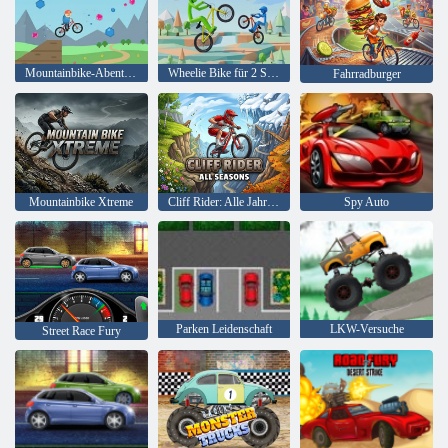
Mountainbike-Abenteuer
Wheelie Bike für 2 Spieler
Fahrradburger
Mountainbike Xtreme
Cliff Rider: Alle Jahreszeiten
Spy Auto
Parken Leidenschaft
LKW-Versuche
Street Race Fury