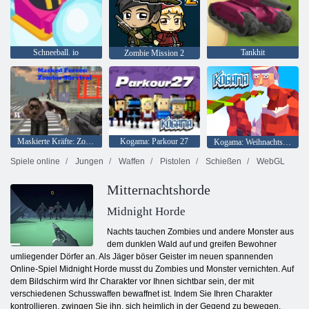
Schneeball. io
Tankhit
Zombie Mission 2
Maskierte Kräfte: Zombie-Überleben
Kogama: Parkour 27
Kogama: Weihnachtsparkour
Spiele online
Jungen
Waffen
Pistolen
Schießen
WebGL
Mitternachtshorde
Midnight Horde
Nachts tauchen Zombies und andere Monster aus
dem dunklen Wald auf und greifen Bewohner
umliegender Dörfer an. Als Jäger böser Geister im neuen spannenden
Online-Spiel Midnight Horde musst du Zombies und Monster vernichten. Auf
dem Bildschirm wird Ihr Charakter vor Ihnen sichtbar sein, der mit
verschiedenen Schusswaffen bewaffnet ist. Indem Sie Ihren Charakter
kontrollieren, zwingen Sie ihn, sich heimlich in der Gegend zu bewegen.