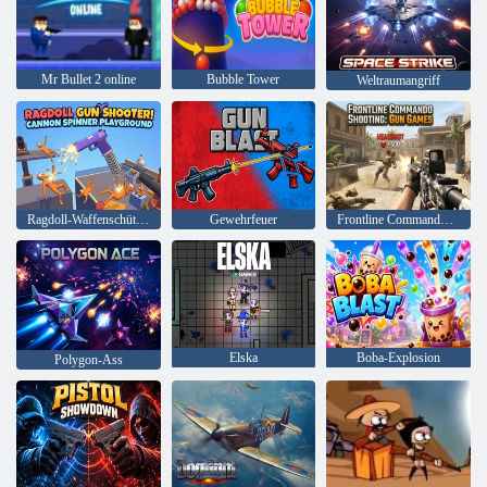
Mr Bullet 2 online
Bubble Tower
Weltraumangriff
Ragdoll-Waffenschütze! Kanonenspinnen-Spielplatz
Gewehrfeuer
Frontline Commando Shooting: Waffenspiele
Elska
Boba-Explosion
Polygon-Ass