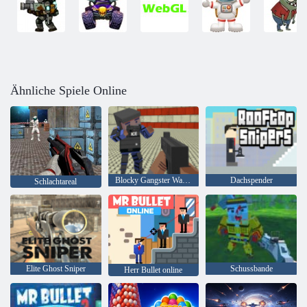
Ähnliche Spiele Online
Blocky Gangster Warfare
Dachspender
Schlachtareal
Elite Ghost Sniper
Schussbande
Herr Bullet online