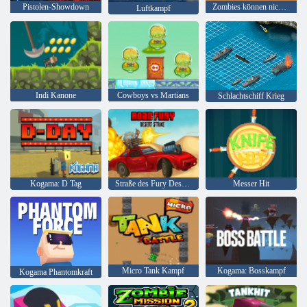
Pistolen-Showdown
Zombies können nicht springen
Luftkampf
Indi Kanone
Cowboys vs Martians
Schlachtschiff Krieg
Kogama: D Tag
Straße des Fury Desert Strike
Messer Hit
Micro Tank Kampf
Kogama: Bosskampf
Kogama Phantomkraft