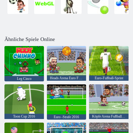
Ähnliche Spiele Online
Heads Arena Euro Fußball
Euro-Fußball-Sprint
Leg Cinco
Toon Cup 2016
Köpfe Arena Fußball Alle Sterne
Euro -Strafe 2016