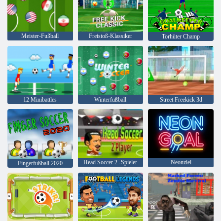
Meister-Fußball
Freistoß-Klassiker
Torhüter Champ
12 Minibattles
Winterfußball
Street Freekick 3d
Head Soccer 2 -Spieler
Neonziel
Fingerfußball 2020