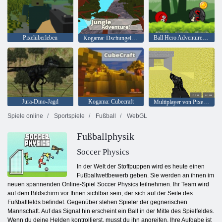
Pixelüberleben
Ball Hero Adventure: Roter Schlagball
Kogama: Dschungelabenteuer
Jura-Dino-Jagd
Kogama: Cubecraft
Multiplayer von Pixel Combat
Spiele online
Sportspiele
Fußball
WebGL
Fußballphysik
Soccer Physics
In der Welt der Stoffpuppen wird es heute einen
Fußballwettbewerb geben. Sie werden an ihnen im
neuen spannenden Online-Spiel Soccer Physics teilnehmen. Ihr Team wird
auf dem Bildschirm vor Ihnen sichtbar sein, der sich auf der Seite des
Fußballfelds befindet. Gegenüber stehen Spieler der gegnerischen
Mannschaft. Auf das Signal hin erscheint ein Ball in der Mitte des Spielfeldes.
Wenn du deine Helden kontrollierst, musst du ihn angreifen. Ihre Aufgabe ist