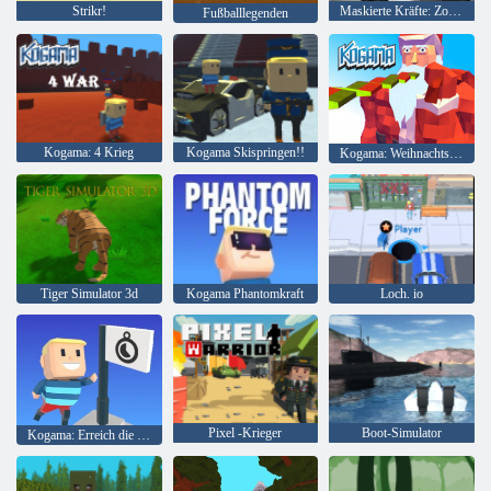
Strikr!
Maskierte Kräfte: Zombie-Überleben
Fußballlegenden
Kogama: 4 Krieg
Kogama Skispringen!!
Kogama: Weihnachtsparkour
Tiger Simulator 3d
Kogama Phantomkraft
Loch. io
Pixel -Krieger
Boot-Simulator
Kogama: Erreich die Flagge