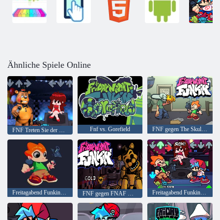
Ähnliche Spiele Online
Fnf vs. Gorefield
FNF gegen The Skull Kid: Newgrounds Rhythmus Rebellen
FNF Treten Sie der Band bei, aber jeder singt es
Freitagabend Funkin Big Eye
Freitagabend Funkin 'in Godot
FNF gegen FNAF Gold