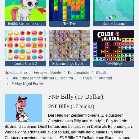
Bubble Gemes - 3 Gewinnt
Bubble Charms
Ten Trix
Cookie Crush 2
Schmetterlings Kyodai HD
Farbblöcke
Spiele online
Fertigkeit Spiele
Kinderspiele
Musik
Berührungsempfindlicher Bildschirm
HTML5
Android
Friday Night Funkin
FNF Billy (17 Dollar)
FNF Billy (17 bucks)
Der Held der Zeichentrickserie „Die düsteren
Abenteuer von Billy und Mandy“ – Billy forderte
Boyfriend zu einem Duell heraus und bot siebzehn Dollar als Belohnung an.
Wer gewinnt, erhält Geld. Sieht so aus, als hätte der dumme Billy keine
Chance zu gewinnen. weil du in FNF Billy (17 Dollar) einen Rapper steuern