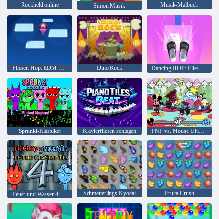
Rockheld online
Musik-Malbuch
Simon Musik
Fliesen Hop: EDM Rush!
Dino Rock
Dancing HOP: Fliesen Ball EDM Rush
Sprunki-Klassiker
Klavierfliesen schlagen
FNF vs. Mouse Ultimate
Schmetterlings Kyodai
Fruita Crush
Feuer und Wasser 4: Kristalltempel