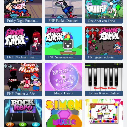
Friday Night Funkin-Übersicht
FNF Funkin Drohnen
One-Shot von Friday Night Smurfin
FNF: Noch ein Freitagabend
FNF Samstagabend Sprunkin ’
FNF gegen schwierig: Tenebris
Magic Tiles 3
Echtes Klavier Online
FNF: Funkin 'auf den Höhen