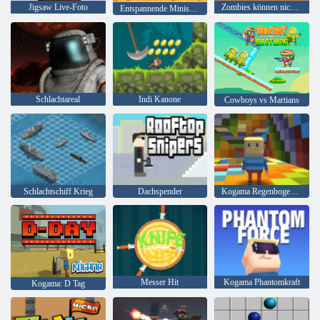
Jigsaw Live-Foto
Zombies können nicht springen
Entspannende Minispiele
Schlachtareal
Indi Kanone
Cowboys vs Martians
Schlachtschiff Krieg
Dachspender
Kogama Regenbogen Parkour
Messer Hit
Kogama Phantomkraft
Kogama: D Tag