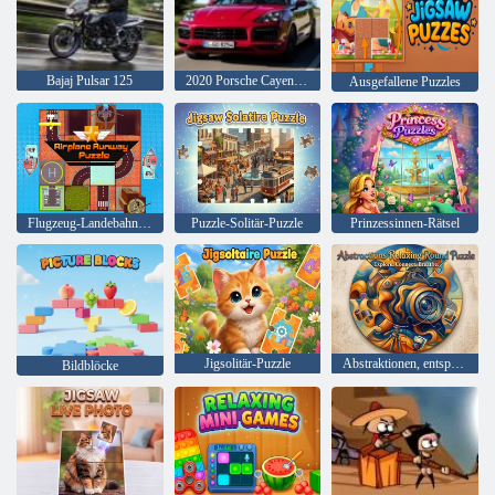
Bajaj Pulsar 125
2020 Porsche Cayenne GTS
Ausgefallene Puzzles
Flugzeug-Landebahn-Puzzle
Puzzle-Solitär-Puzzle
Prinzessinnen-Rätsel
Jigsolitär-Puzzle
Abstraktionen, entspannendes rundes Puzzle
Bildblöcke