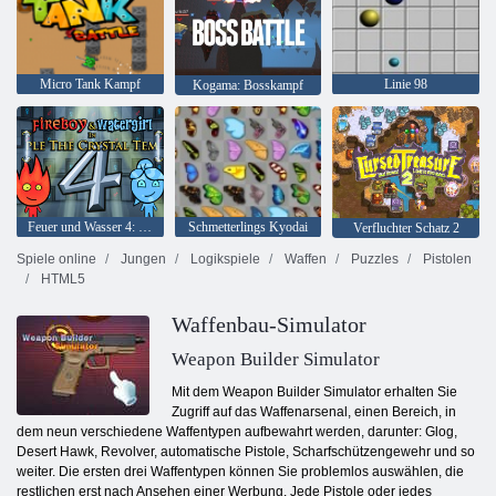
Micro Tank Kampf
Linie 98
Kogama: Bosskampf
Feuer und Wasser 4: Kristalltempel
Schmetterlings Kyodai
Verfluchter Schatz 2
Spiele online
Jungen
Logikspiele
Waffen
Puzzles
Pistolen
HTML5
Waffenbau-Simulator
Weapon Builder Simulator
Mit dem Weapon Builder Simulator erhalten Sie
Zugriff auf das Waffenarsenal, einen Bereich, in
dem neun verschiedene Waffentypen aufbewahrt werden, darunter: Glog,
Desert Hawk, Revolver, automatische Pistole, Scharfschützengewehr und so
weiter. Die ersten drei Waffentypen können Sie problemlos auswählen, die
restlichen erst nach Ansehen einer Werbung. Jede Pistole oder jedes