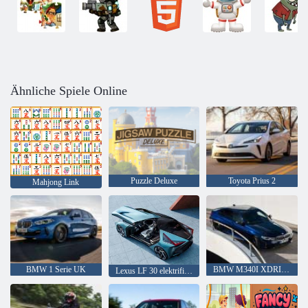
Ähnliche Spiele Online
Puzzle Deluxe
Toyota Prius 2
Mahjong Link
BMW 1 Serie UK
BMW M340I XDRIVE
Lexus LF 30 elektrifiziert