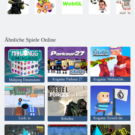
Ähnliche Spiele Online
Kogama: Parkour 27
Kogama: Weihnachtsparkour
Mahjong Dimensions
Loch. io
Kogama: Erreich die Flagge
Rebellen