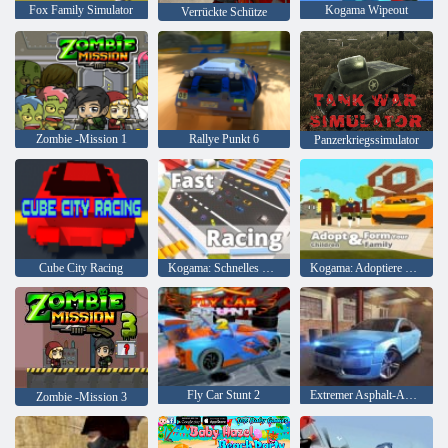
Fox Family Simulator
Kogama Wipeout
Verrückte Schütze
Zombie -Mission 1
Rallye Punkt 6
Panzerkriegssimulator
Cube City Racing
Kogama: Schnelles Rennen
Kogama: Adoptiere Kinder und bilde deine Familie
Fly Car Stunt 2
Extremer Asphalt-Autorennen
Zombie -Mission 3