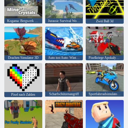
Kogama: Bergwerk der Kristalle
Jurassic Survival World der Dinosaurier
Zwei Ball 3d
Drachen Simulator 3D
Auto isst Auto: Winterabenteuer
Pixelkriege Apokalypse Zombie
Scharfschützenangriff
Sportfahrradsimulator Drift 3d
Pixel nach Zahlen