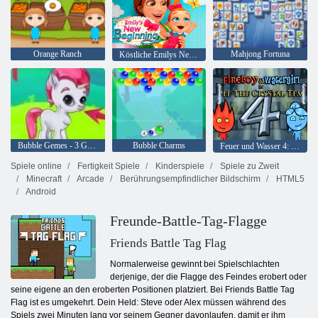
Orange Ranch
Mahjong Fortuna
Köstliche Emilys New Beginning
Bubble Gemes - 3 Gewinnt
Bubble Charms
Feuer und Wasser 4: Kristalltempel
Spiele online
Fertigkeit Spiele
Kinderspiele
Spiele zu Zweit
Minecraft
Arcade
Berührungsempfindlicher Bildschirm
HTML5
Android
Freunde-Battle-Tag-Flagge
Friends Battle Tag Flag
Normalerweise gewinnt bei Spielschlachten
derjenige, der die Flagge des Feindes erobert oder
seine eigene an den eroberten Positionen platziert. Bei Friends Battle Tag
Flag ist es umgekehrt. Dein Held: Steve oder Alex müssen während des
Spiels zwei Minuten lang vor seinem Gegner davonlaufen, damit er ihm