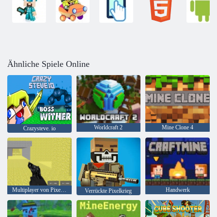
Ähnliche Spiele Online
Worldcraft 2
Mine Clone 4
Crazysteve. io
Multiplayer von Pixel Combat
Handwerk
Verrückte Pixelkrieg