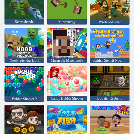
Schussbande
Mineenergy
Würfel-Shooter
Noob rettet das Dorf
Malen Sie Minenmobs
Stehlen Sie mit Noob und Pro einen Brainrot!
Candy Bubble Shooter
Bob der Räuber 3
Bubble Shooter 2