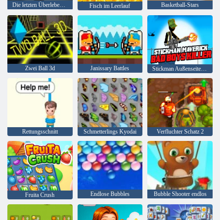
Die letzten Überlebenden
Basketball-Stars
Fisch im Leerlauf
Zwei Ball 3d
Janissary Battles
Stickman Außenseiter Bad Boys Mörder
Rettungsschnitt
Schmetterlings Kyodai
Verfluchter Schatz 2
Endlose Bubbles
Bubble Shooter endlos
Fruita Crush