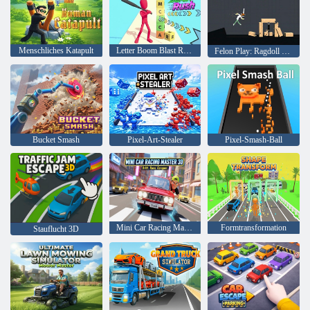
Menschliches Katapult
Letter Boom Blast Rush
Felon Play: Ragdoll Sandbox
Bucket Smash
Pixel-Art-Stealer
Pixel-Smash-Ball
Mini Car Racing Master 3D
Formtransformation
Stauflucht 3D