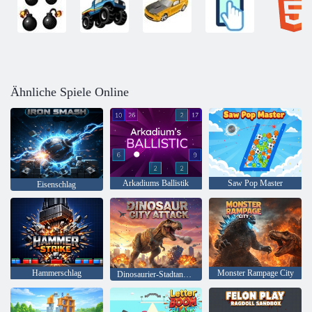
Ähnliche Spiele Online
Arkadiums Ballistik
Saw Pop Master
Eisenschlag
Hammerschlag
Monster Rampage City
Dinosaurier-Stadtangriff