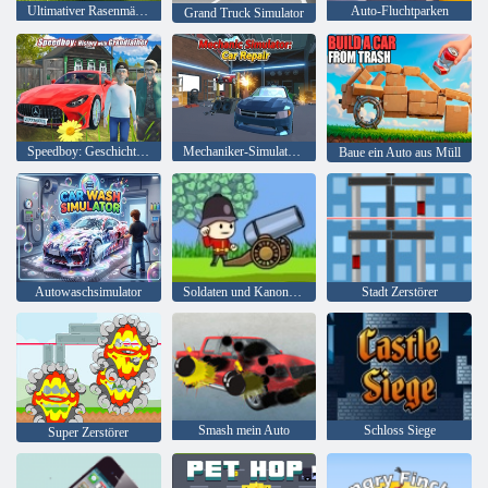
Ultimativer Rasenmäher-Simulator, Mower Master
Auto-Fluchtparken
Grand Truck Simulator
Speedboy: Geschichte mit Großvater
Mechaniker-Simulator: Autoreparatur
Baue ein Auto aus Müll
Autowaschsimulator
Soldaten und Kanonen: Mountain Attack
Stadt Zerstörer
Smash mein Auto
Schloss Siege
Super Zerstörer