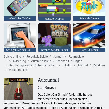
Whack das Telefon
Wütende Finken
Haustier-Hopfen
Schlagen Sie den Computer an
Brechen Sie den Felsen
Race 3d ziehen
Spiele online
Fertigkeit Spiele
Jungen
Rennspiele
Auswitterung
Autorennspiele
Rennen für Jungen
Berührungsempfindlicher Bildschirm
HTML5
Android
Zerstörer
Verkehrsmittel
Autounfall
Car Smash
Das Spiel „Car Smash“ fordert Sie heraus,
mindestens drei Autos unendlich oft zu
zertrümmern. Dazu müssen Sie ein Auto auswählen, eines der drei
vorgestellten. Als nächstes befindet sich Ihr Auto auf einer speziellen Strecke,