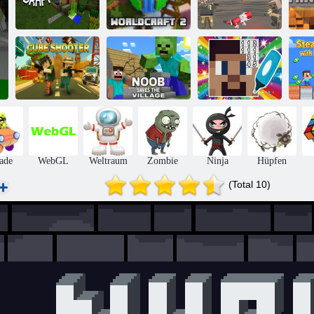
Extreme Pixel -
Waffen -
Welthandwerk
Worldcraft 2
Apokalypse 3
M
St
Noob rettet das
Malen Sie
N
Würfel-Shooter
Dorf
Minenmobs
ei
ade
WebGL
Weltraum
Zombie
Ninja
Hüpfen
(Total 10)