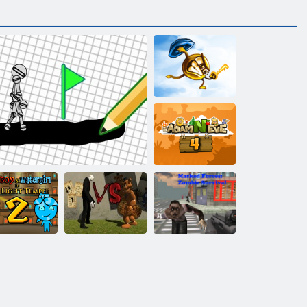
Key & Shield
Adam und Eva 4
Feuer und
Slenderman vs
Maskierte
Wasser 2:
Freddy Der
Kräfte: Zombie-
Lichttempel
Zeichnen Spiel
Fazbear
Überleben