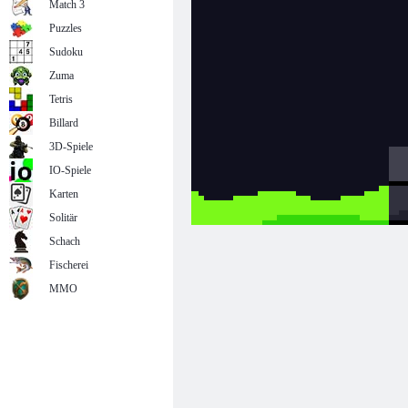
Match 3
Puzzles
Sudoku
Zuma
Tetris
Billard
3D-Spiele
IO-Spiele
Karten
Solitär
Schach
Fischerei
MMO