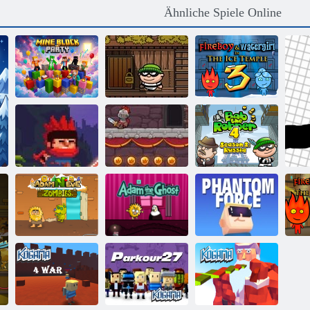
Ähnliche Spiele Online
Feuer und
Wasser 3: Der
Minenblockparty
Bob the Robber
Eistempel
Bob der Räuber
4: Staffel 2
Ninja Ranmaru
Tapferer Ritter
Russland
Adam und Eva:
Adam und Eva:
Kogama
Zombies
Adam der Geist
Phantomkraft