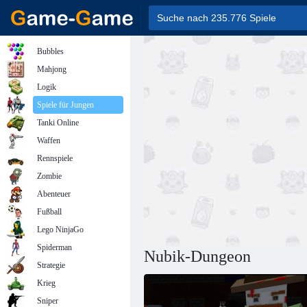
Bubbles
Mahjong
Logik
Spiele für Jungen
Tanki Online
Waffen
Rennspiele
Zombie
Abenteuer
Fußball
Lego NinjaGo
Spiderman
Nubik-Dungeon
Strategie
Krieg
Sniper