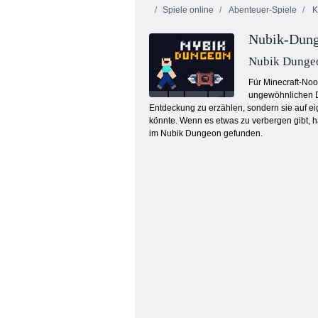
Spiele online
Abenteuer-Spiele
K
Nubik-Dun
Nubik Dunge
Für Minecraft-Noo
ungewöhnlichen Du
Entdeckung zu erzählen, sondern sie auf eig
Bob der Räuber 4
könnte. Wenn es etwas zu verbergen gibt, h
im Nubik Dungeon gefunden.