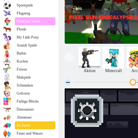
Sportspiele
Flugzeug
Mädchen Spiele
Pferde
My Little Pony
Anzieh Spiele
Barbie
Kochen
Friseur
Aktion
Minecraft
Arc
Malspiele
Schminken
Gefroren
Pixel -Waffen -Apokalypse 6
Farbige Blöcke
Dinosaurier
Abenteuer
Zu Zweit
Feuer und Wasser