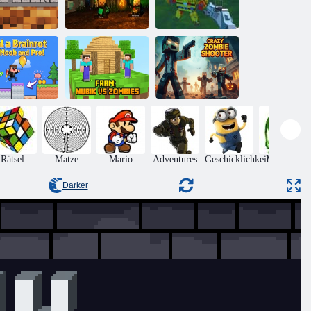
ine Clone 4
Zombiecraft
Schussbande
ehlen Sie mit
Bauernhof:
oob und Pro
Nubik gegen
Verrückter
nen Brainrot!
Zombies
Zombie-Shooter
Rätsel
Matze
Mario
Adventures
Geschicklichkeit
Monsters
Darker