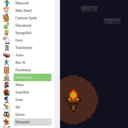
Minecraft
Baby-Hazel
Cartoons Spiele
Educational
SpongeBob
Farm
Transformer
Autos
Ben 10
Fluchtraum
Kinderspiele
Mario
Snail Bob
Sonic
Ski
Quests
Minispiele