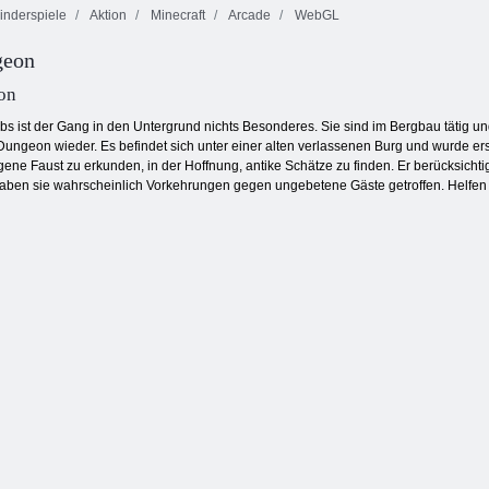
inderspiele
Aktion
Minecraft
Arcade
WebGL
geon
Kogama: 4
Kogama:
Kogama:
Krieg
Parkour 27
Weihnachtsparkour
on
bs ist der Gang in den Untergrund nichts Besonderes. Sie sind im Bergbau tätig und
ngeon wieder. Es befindet sich unter einer alten verlassenen Burg und wurde er
ene Faust zu erkunden, in der Hoffnung, antike Schätze zu finden. Er berücksichti
aben sie wahrscheinlich Vorkehrungen gegen ungebetene Gäste getroffen. Helfen S