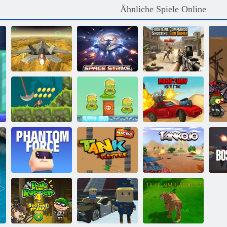
Ähnliche Spiele Online
Frontline
Commando
Shooting:
Fraktalkampf X.
Weltraumangriff
Waffenspiele
Cowboys vs
Straße des Fury
Indi Kanone
Martians
Desert Strike
Kogama
Micro Tank
Phantomkraft
Kampf
Tanko. io