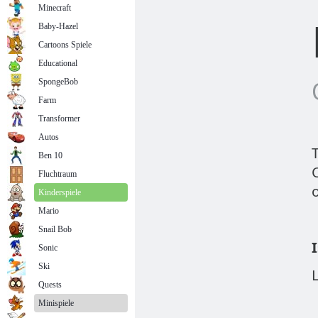
Minecraft
Baby-Hazel
Cartoons Spiele
Educational
SpongeBob
Farm
Transformer
Autos
Ben 10
Fluchtraum
Kinderspiele
Mario
Snail Bob
Sonic
Ski
Quests
Minispiele