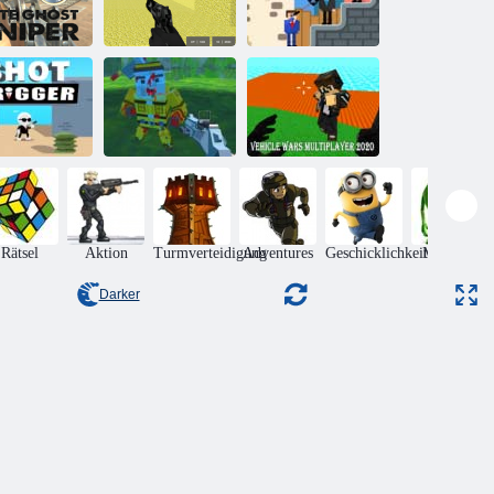
Elite Ghost
Multiplayer von
Herr Bullet
Sniper
Pixel Combat
online
Fahrzeugkriege
Multiplayer
hussauslöser
Schussbande
2020
Rätsel
Aktion
Turmverteidigung
Adventures
Geschicklichkeit
Monsters
Darker