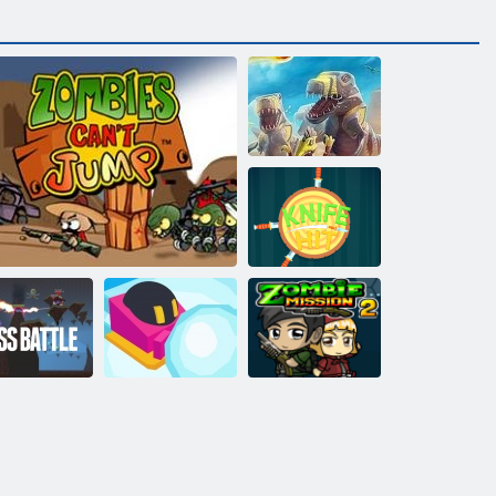
D-Day: Rush -
Tower Defense
Messer Hit
Kogama:
Zombie Mission
Bosskampf
Zombies können nicht springen
Schneeball. io
2