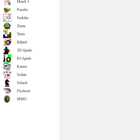
Match 3
Puzzles
Sudoku
Zuma
Tetris
Billard
3D-Spiele
IO-Spiele
Karten
Solitär
Schach
Fischerei
MMO