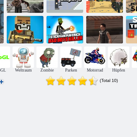
Maskierte
Kräfte: Zombie-
Überleben
Dachspender
Pixel -Krieger
Stickman
Verrückte
Außenseiter Bad
Pixelkrieg
Boys Mörder
Scharfschützenangriff
Sc
bGL
Weltraum
Zombie
Parken
Motorrad
Hüpfen
(Total 10)