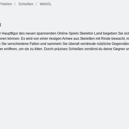
Pistolen
Schießen
WebGL
Bob der Räuber
Kogama
Tiger Simulator
4
Skispringen!!
3d
d
Hauptfigur des neuen spannenden Online-Spiels Skeleton Land begeben Sie sich i
lieren können. Es wird von einer riesigen Armee aus Skeletten mit Rinde bewacht, m
n Sie verschiedene Fallen und sammeln Sie überall verstreute nützliche Gegenstä
er eröffnen, um sie zu töten. Durch präzises Schießen zerstörst du deine Gegner un