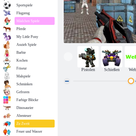
Sportspiele
Flugzeug
Mädchen Spiele
Pferde
My Little Pony
Anzieh Spiele
Barbie
Kochen
Friseur
Pistolen
Schießen
We
Malspiele
Schminken
Gefroren
Schlachtareal
Farbige Blöcke
Dinosaurier
Abenteuer
Zu Zweit
Feuer und Wasser