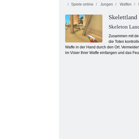
Spiele online
Jungen
Waffen
Skelettland
Skeleton Lan
Zusammen mit der 
die Toten kontrol
Waffe in der Hand durch den Ort. Vermeide
Schlachtschiff Krieg
im Visier Ihrer Waffe einfangen und das Feu