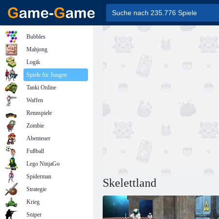
Bubbles
Mahjong
Logik
Spiele für Jungen
Tanki Online
Waffen
Rennspiele
Zombie
Abenteuer
Fußball
Lego NinjaGo
Spiderman
Skelettland
Strategie
Krieg
Sniper