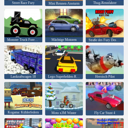
Street Race Fury
Thug-Rennfahrer
Mini Rennen-Ansturm
Monster Truck Forest-Lieferung
Mächtige Motoren
Straße des Fury Desert Strike
Lastkraftwagen 18
Lego-Superhelden-Rennen
Heroisch Pilot
Kogama: Kühlerfedern
Moto x3M Winter
Fly Car Stunt 4