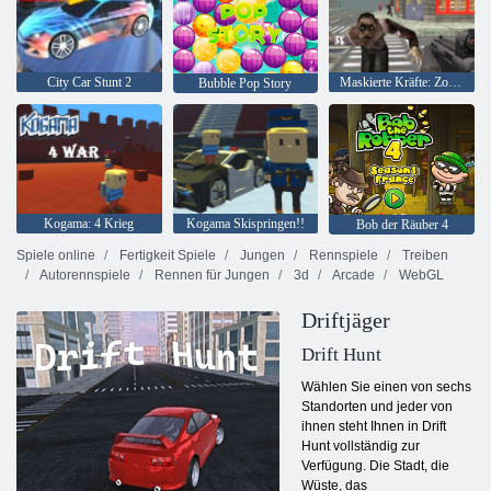
City Car Stunt 2
Maskierte Kräfte: Zombie-Überleben
Bubble Pop Story
Kogama: 4 Krieg
Kogama Skispringen!!
Bob der Räuber 4
Spiele online
Fertigkeit Spiele
Jungen
Rennspiele
Treiben
Autorennspiele
Rennen für Jungen
3d
Arcade
WebGL
Driftjäger
Drift Hunt
Wählen Sie einen von sechs
Standorten und jeder von
ihnen steht Ihnen in Drift
Hunt vollständig zur
Verfügung. Die Stadt, die
Wüste, das