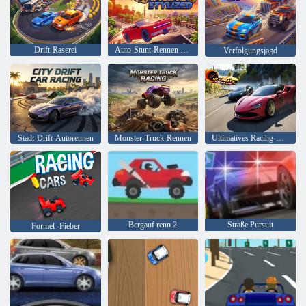
Drift-Raserei
Auto-Stunt-Rennen stilisiert
Verfolgungsjagd
Stadt-Drift-Autorennen
Monster-Truck-Rennen
Ultimatives Racihg-Auto
Bergauf renn 2
Straße Pursuit
Formel -Fieber