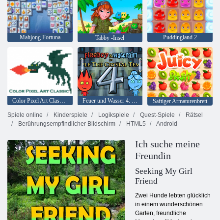
Mahjong Fortuna
Puddingland 2
Tabby -Insel
Color Pixel Art Classic Classic
Feuer und Wasser 4: Kristalltempel
Saftiger Armaturenbrett
Spiele online
Kinderspiele
Logikspiele
Quest-Spiele
Rätsel
Berührungsempfindlicher Bildschirm
HTML5
Android
Ich suche meine
Freundin
Seeking My Girl
Friend
Zwei Hunde lebten glücklich
in einem wunderschönen
Garten, freundliche