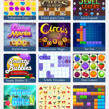
Süßigkeiten Regen 5
Schach gegen Computer
Juwel Legende
Würfel Manie
Zirkuswörter: Magisches Puzzle
Ten Trix
Schiffe Versenken
Onet Connect
Smarty Bubbles X-Mas