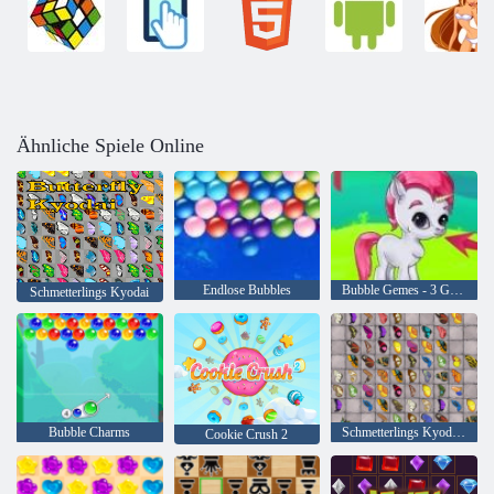
Ähnliche Spiele Online
Endlose Bubbles
Bubble Gemes - 3 Gewinnt
Schmetterlings Kyodai
Bubble Charms
Schmetterlings Kyodai HD
Cookie Crush 2