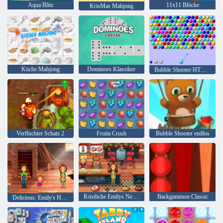
Aqua Blitz
11x11 Blöcke
KrisMas Mahjong
Küche Mahjong
Dominoes Klassiker
Bubble Shooter HTML5
Verfluchter Schatz 2
Fruita Crush
Bubble Shooter endlos
Köstliche Emilys New Beginning
Backgammon Classic
Delicious: Emily's Home, Sweet Home