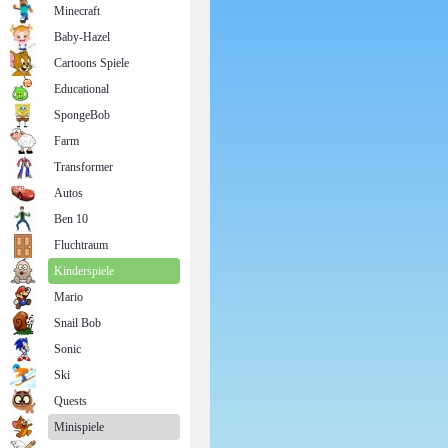
Minecraft
Baby-Hazel
Cartoons Spiele
Educational
SpongeBob
Farm
Transformer
Autos
Ben 10
Fluchtraum
Kinderspiele
Mario
Snail Bob
Sonic
Ski
Quests
Minispiele