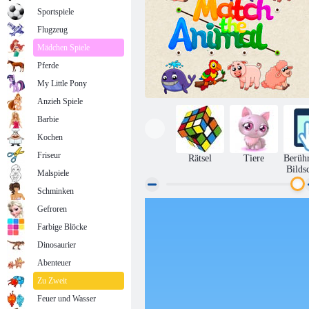
Sportspiele
Flugzeug
Mädchen Spiele
Pferde
My Little Pony
Anzieh Spiele
Barbie
Kochen
Friseur
Rätsel
Tiere
Berüh
Bilds
Malspiele
Schminken
Gefroren
Wer passt zu The Animal
Farbige Blöcke
Dinosaurier
Abenteuer
Zu Zweit
Feuer und Wasser