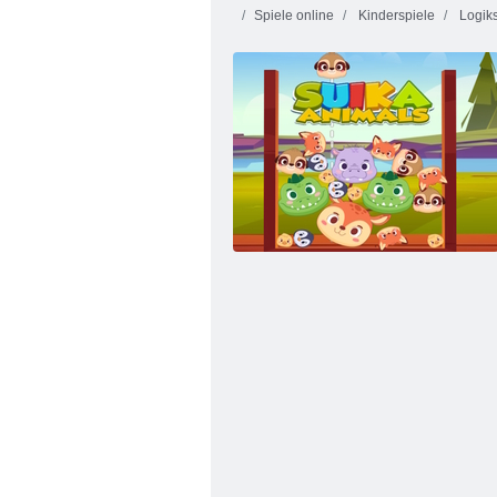
Spiele online
Kinderspiele
Logiks
Feuer und Wasser 4: Kristalltempel