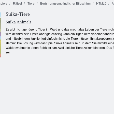
piele
Rätsel
Tiere
Berührungsempfindlicher Bildschirm
HTML5
A
Suika-Tiere
Schach gegen
Goldrausch
Saftiger
Computer
Spiel
Armaturenbrett
Suika Animals
Es gibt nicht genügend Tiger im Wald und das macht das Leben der Tiere nicht
wird definitiv sein Opfer, aber gleichzeitig kann ein Tiger Tiere vor einer a
und mitzubringen funktioniert einfach nicht, die Tiere müssen ihn akzeptier
stammt. Die Lösung wird das Spiel Suika Animals sein, in dem Sie mithilfe ein
Waldbewohner in einen Behälter, um zwei gleiche Tiere zu kombinieren. Das E
sein.