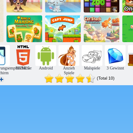
Süße
Süße Kitty
Blocks Puzzle
Welpenpflege
Pflege
Zoo
King of
Mahjong-
Cat Stack-
Verbindungsplättchen
Capy Jump
Abenteuer
K
rungsempfindlicher
HTML5
Android
Anzieh
Malspiele
3 Gewinnt
chirm
Spiele
(Total 10)