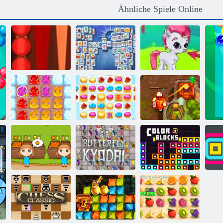
Ähnliche Spiele Online
Backgammon
Mahjong
Bubble Gemes -
Classic
Fortuna
3 Gewinnt
Verfluchter
Puddingland 2
Cookie Crush 2
Schatz 2
Schmetterlings
Orange Ranch
Kyodai HD
Farbblöcke
Sq