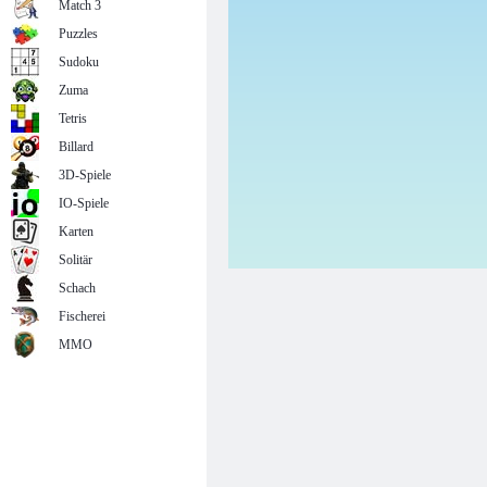
Match 3
Puzzles
Sudoku
Zuma
Tetris
Billard
3D-Spiele
IO-Spiele
Karten
Solitär
Schach
Fischerei
MMO