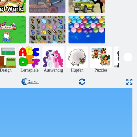
Stickman
Onet World
Panzersterne
Bestrafung 2
Schmetterlings
atzenrettung
Kyodai
Endlose Bubbles
Design
Lernspiele
Auswendig
Hüpfen
Puzzles
Aktion
Darker