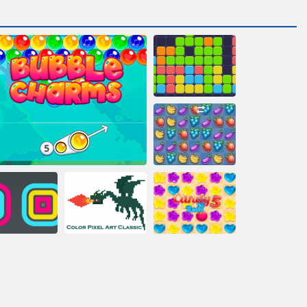
11x11
Fruita Crush
Color Pixel Art
Süßigkeiten
uare Stapler
Bubble Charms
Classic Classic
Regen 5