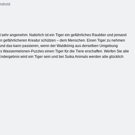
ndroid
 sehr angenehm. Natürlich ist ein Tiger ein gefährliches Raubtier und jemand
nderen gefährlicheren Kreatur schützen – dem Menschen. Einen Tiger zu nehmen
en, und das kann passieren, wenn der Waldkönig aus derselben Umgebung
es Wassermelonen-Puzzles einen Tiger für die Tiere erschaffen. Werfen Sie alle
ndergebnis wird ein Tiger sein und bei Suika Animals werden alle glücklich