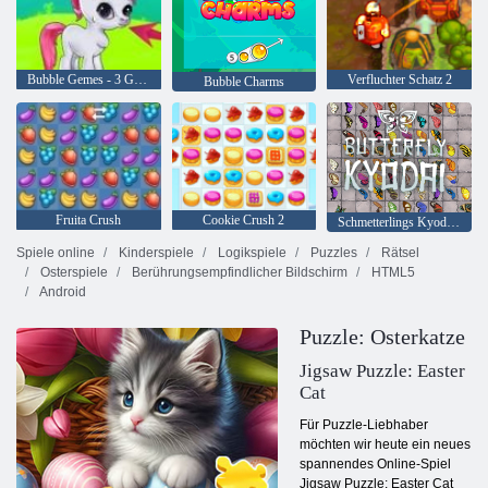
Bubble Gemes - 3 Gewinnt
Verfluchter Schatz 2
Bubble Charms
Fruita Crush
Cookie Crush 2
Schmetterlings Kyodai HD
Spiele online
Kinderspiele
Logikspiele
Puzzles
Rätsel
Osterspiele
Berührungsempfindlicher Bildschirm
HTML5
Android
Puzzle: Osterkatze
Jigsaw Puzzle: Easter
Cat
Für Puzzle-Liebhaber
möchten wir heute ein neues
spannendes Online-Spiel
Jigsaw Puzzle: Easter Cat