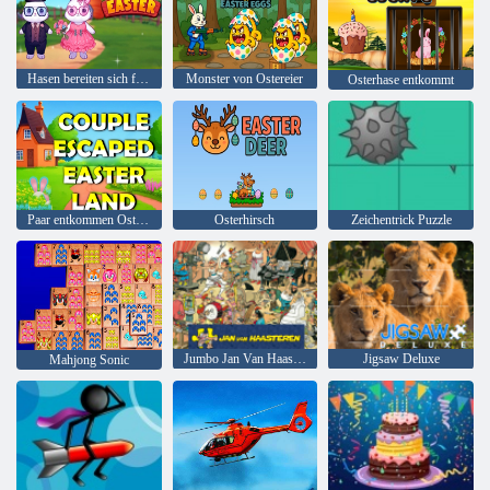
Hasen bereiten sich für Ostern vor
Monster von Ostereier
Osterhase entkommt
Paar entkommen Osterland
Osterhirsch
Zeichentrick Puzzle
Jumbo Jan Van Haasteren
Jigsaw Deluxe
Mahjong Sonic