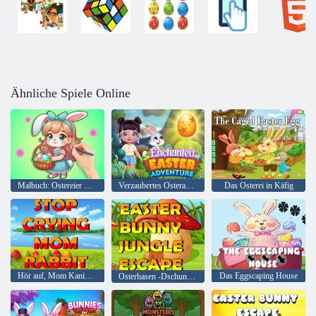
Ähnliche Spiele Online
Malbuch: Ostereier DIY
Verzaubertes Osterabenteuer
Das Osterei in Käfig
Hör auf, Mom Kaninchen zu weinen
Das Eggscaping House
Osterhasen -Dschungel -Flucht