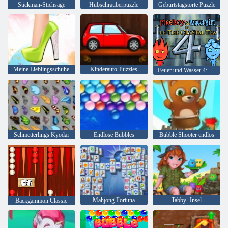
Stickman-Stichsäge
Hubschrauberpuzzle
Geburtstagstorte Puzzle
Meine Lieblingsschuhe
Kinderauto-Puzzles
Feuer und Wasser 4: Kristalltempel
Schmetterlings Kyodai
Endlose Bubbles
Bubble Shooter endlos
Mahjong Fortuna
Tabby -Insel
Backgammon Classic