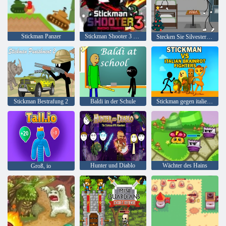
Stickman Panzer
Stickman Shooter 3 unter Monstern
Stecken Sie Silvester ins Gefängnis
Stickman Bestrafung 2
Baldi in der Schule
Stickman gegen italienische Brainrot-Kämpfer
Hunter und Diablo
Wächter des Hains
Groß, io