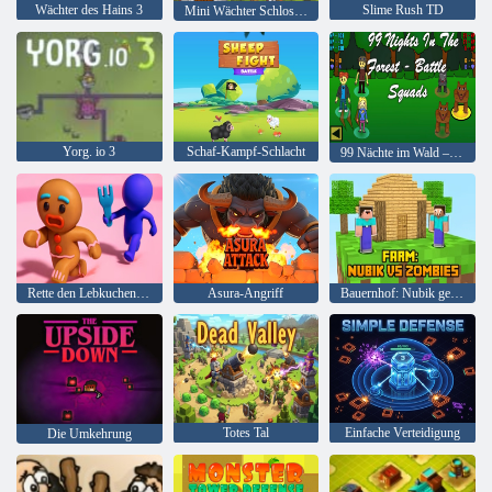
Wächter des Hains 3
Slime Rush TD
Mini Wächter Schloss Verteidigung
Yorg. io 3
Schaf-Kampf-Schlacht
99 Nächte im Wald – Battle Squads
Rette den Lebkuchenmann
Asura-Angriff
Bauernhof: Nubik gegen Zombies
Totes Tal
Einfache Verteidigung
Die Umkehrung