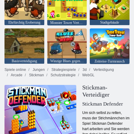
Ehrfürchtig Eroberung
Stadtgebäude
Monster Tower Verteidigung
Basisverteidigung
Winzige Blues gegen Mini -Rot
Zeitreise-Turmrausch
Spiele online
Jungen
Strategiespiele
3d
Verteidigung
Arcade
Stickman
Schutzstrategie
WebGL
Stickman-
Verteidiger
Stickman Defender
Um sich selbst zu retten,
muss der Strichmännchen im
Spiel Stickman Defender
hart arbeiten und Sie werden