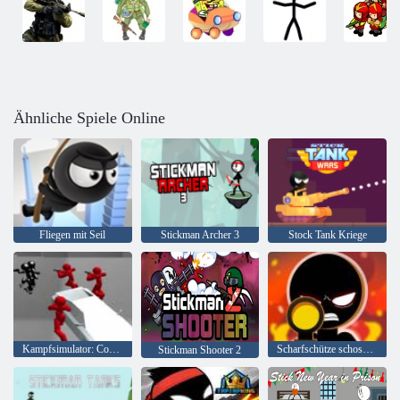
Ähnliche Spiele Online
Fliegen mit Seil
Stickman Archer 3
Stock Tank Kriege
Kampfsimulator: Counter Stickman
Scharfschütze schoss 3D
Stickman Shooter 2