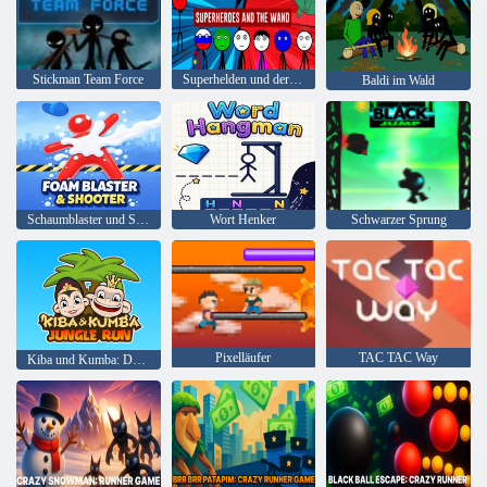
Stickman Team Force
Superhelden und der Zauberstab
Baldi im Wald
Schaumblaster und Shooter
Wort Henker
Schwarzer Sprung
Pixelläufer
TAC TAC Way
Kiba und Kumba: Dschungellauf