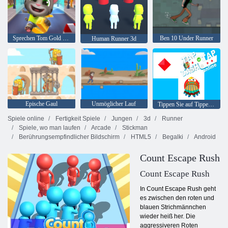
Sprechen Tom Gold Online laufen
Ben 10 Under Runner
Human Runner 3d
Epische Gaul
Unmöglicher Lauf
Tippen Sie auf Tippen Sie auf Dash Online
Spiele online
Fertigkeit Spiele
Jungen
3d
Runner
Spiele, wo man laufen
Arcade
Stickman
Berührungsempfindlicher Bildschirm
HTML5
Begalki
Android
Count Escape Rush
Count Escape Rush
In Count Escape Rush geht
es zwischen den roten und
blauen Strichmännchen
wieder heiß her. Die
aggressiveren Roten