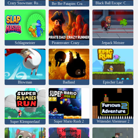
Crazy Snowman: Runner-Spiel
Black Ball Escape: Crazy Runner
Brr Brr Patapim: Crazy Runner-Spiel
Schlagmeister
Piratenvater: Crazy Runner
Jetpack Meister
Blowman
Badland
Epischer Lauf
Super Mario Rush 2
Wütender Abenteuer 2
Super Klempnerlauf