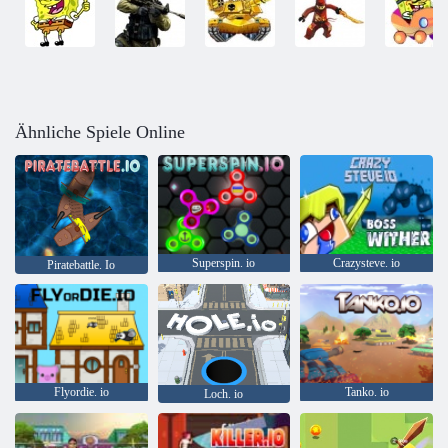
Ähnliche Spiele Online
Superspin. io
Crazysteve. io
Piratebattle. Io
Flyordie. io
Tanko. io
Loch. io