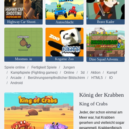
Highway Car Shooting 3D-Actionspiel 2025
Brave Kader
Autoschlacht
Moomoo. io
Kogama: Zoo
Dino Squad Adventure 2
Spiele online
Fertigkeit Spiele
Jungen
Kampfspiele (Fighting games)
Online
3d
Aktion
Kampf
Arcade
Berührungsempfindlicher Bildschirm
HTML5
IO
Android
König der Krabben
King of Crabs
Jeder, der schon einmal am
Meer war, hat Krabben
gesehen und vielleicht sogar
gesammelt. Krabbenfleisch