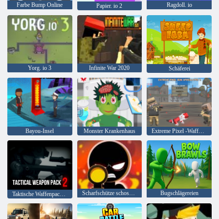
Farbe Bump Online
Ragdoll. io
Papier. io 2
Yorg. io 3
Infinite War 2020
Schäferei
Bayou-Insel
Monster Krankenhaus
Extreme Pixel -Waffen -Apokalypse 3
Scharfschütze schoss 3D
Bugschlägereien
Taktische Waffenpackung 2