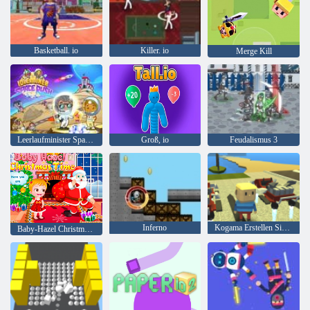
Basketball. io
Killer. io
Merge Kill
Leerlaufminister Space Rush
Groß, io
Feudalismus 3
Inferno
Kogama Erstellen Sie Ihr Haus
Baby-Hazel Christmas Time