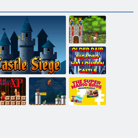
Mini Wächter
Schloss
Verteidigung
Älteres Paar
entkam
Halloween-
Schloss
Das Puzzle von
Mario XP:
Super Mario
per Mario XP
Schloss Siege
Remastered
Bros