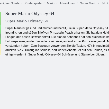
rtigkeit Spiele
Kinderspiele
Mario
Adventures
Super Mario
3d
Super Mario
Super Mario
Super Mario Odyssey 64
Mario-Mathe-
Rush-
Bros.: Hack für
Spiel
Unterschied
zwei Spieler
Super Mario Odyssey 64
Super Mario ist gesund und munter und bereit, Sie in Super Mario Odyssey 64 
freundlichen und süßen Brief von Prinzessin Peach erhalten. Sie hat dem Held
Fängen des bösen Bowser befreit. Die blonde Schönheit hat den Kuchen selbst
Fall verpassen; an der Fassade ist ein riesiges Porträt der Prinzessin gemal
verstanden haben. Zum Bewegen verwenden Sie die Tasten: HJY. In regelmäß
drücken Sie Z. Umzug ins Schloss, dort warten Abenteuer auf den Helden, es ste
einige werden in Super Mario Odyssey 64 Schlüssel und Sterne benötigen.