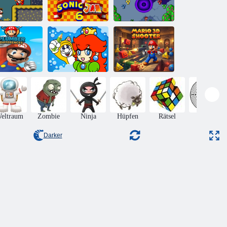
Super Mario
World Legend of
rio Yggdrasil
Sonic Jam 6
the Four Keys
Plamber-
Fröhlicher
Mario 3D-
nterschiede
Klempner
Shooter
eltraum
Zombie
Ninja
Hüpfen
Rätsel
Matze
Darker