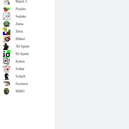
Match 3
Puzzles
Sudoku
Zuma
Tetris
Billard
3D-Spiele
IO-Spiele
Karten
Solitär
Schach
Fischerei
MMO