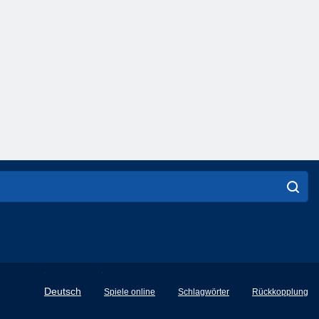
English
Deutsch
Spiele online
Schlagwörter
Rückkopplung
Français