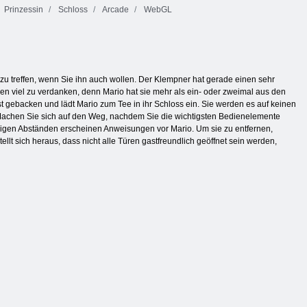
Prinzessin
Schloss
Arcade
WebGL
zu treffen, wenn Sie ihn auch wollen. Der Klempner hat gerade einen sehr
en viel zu verdanken, denn Mario hat sie mehr als ein- oder zweimal aus den
 gebacken und lädt Mario zum Tee in ihr Schloss ein. Sie werden es auf keinen
t. Machen Sie sich auf den Weg, nachdem Sie die wichtigsten Bedienelemente
igen Abständen erscheinen Anweisungen vor Mario. Um sie zu entfernen,
llt sich heraus, dass nicht alle Türen gastfreundlich geöffnet sein werden,