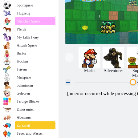
Sportspiele
Flugzeug
Mädchen Spiele
Pferde
My Little Pony
Anzieh Spiele
Barbie
Kochen
Friseur
Mario
Adventures
Su
Ma
Malspiele
Schminken
Gefroren
Minecraft Super Mario Edition
Farbige Blöcke
Dinosaurier
Abenteuer
Zu Zweit
Feuer und Wasser