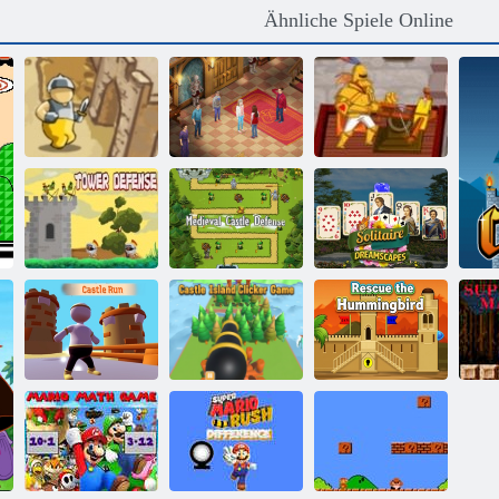
Ähnliche Spiele Online
Evermoor Der
Schutz des
Faden des
Kreuzfahrers
Schicksals
Herr der Ritter
Mittelalterliche
Solitaire-
Turmverteidigungskönig
Burgverteidigung
Traumlandschaften
Castle Island
Rette den
Burglauf
Clicker-Spiel
Kolibri
Su