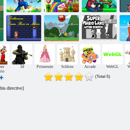
Super Mario
Super Mario
Memory Card
Super Mario
Puzzle
Match
Clicker
Ma
Deltarune: Eram
Super Doctor
Super Mario
Boss in Mario
Bros Mano
landet bei Grund
U
per
3d
Prinzessin
Schloss
Arcade
WebGL
W
rio
(Total 5)