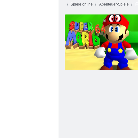
Spiele online
Abenteuer-Spiele
Fe
Dora der Entdecker Doras Magic Castle-
Abenteuer