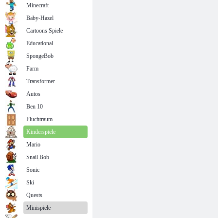
Minecraft
Baby-Hazel
Cartoons Spiele
Educational
SpongeBob
Farm
Transformer
Autos
Ben 10
Fluchtraum
Kinderspiele
Mario
Snail Bob
Sonic
Ski
Quests
Minispiele