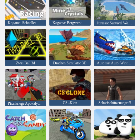
Kogama: Schnelles Rennen
Kogama: Bergwerk der Kristalle
Jurassic Survival World der Dinosaurier
Zwei Ball 3d
Drachen Simulator 3D
Auto isst Auto: Winterabenteuer
CS -Klon
Scharfschützenangriff
Pixelkriege Apokalypse Zombie