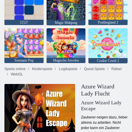
1212!
Puddingland 2
Magic Mahjong
Seemann Pop
Magische Juwelen
Cookie Crush 2
Spiele online
Kinderspiele
Logikspiele
Quest-Spiele
Rätsel
WebGL
Azure Wizard
Lady Flucht
Azure Wizard Lady
Escape
Zauberer neigen dazu, lieber
alleine zu arbeiten. Nicht
jeder kann ein Zauberer