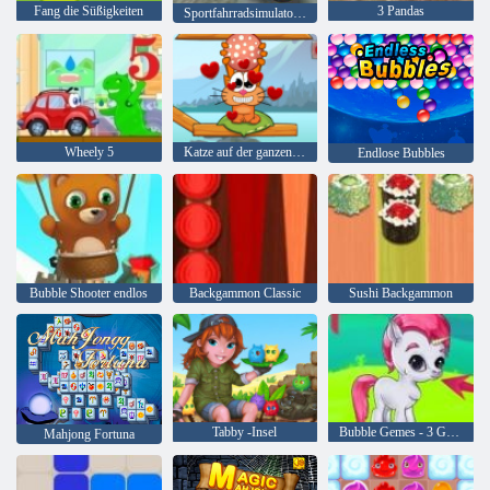
Fang die Süßigkeiten
3 Pandas
Sportfahrradsimulator Drift 3d
Wheely 5
Katze auf der ganzen Welt - Alpenseen
Endlose Bubbles
Bubble Shooter endlos
Backgammon Classic
Sushi Backgammon
Tabby -Insel
Bubble Gemes - 3 Gewinnt
Mahjong Fortuna