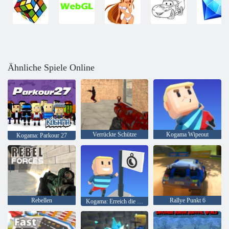
Ähnliche Spiele Online
Verrückte Schütze
Kogama Wipeout
Kogama: Parkour 27
Rebellen
Rallye Punkt 6
Kogama: Erreich die Flagge