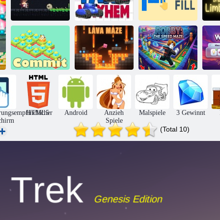
Anfänger
D
Bowman
Panzer-Chaos
Die Füllung
Robby: Das
Begehen
Lavalabyrinth
Geschwindigkeitslabyrinth
rungsempfindlicher
HTML5
Android
Anzieh
Malspiele
3 Gewinnt
chirm
Spiele
(Total 10)