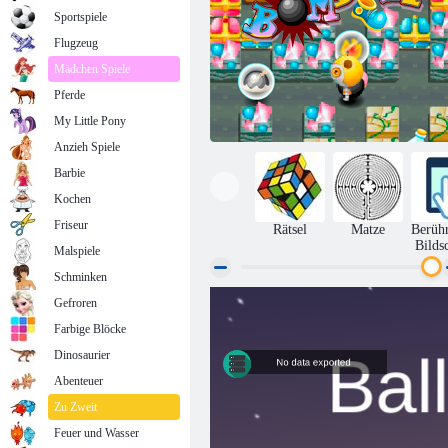
Sportspiele
Flugzeug
Mädchen Spiele
Pferde
My Little Pony
Anzieh Spiele
Barbie
Kochen
Friseur
Rätsel
Matze
Berüh
Bilds
Malspiele
Schminken
Gefroren
Bombadiere es
Farbige Blöcke
Dinosaurier
Abenteuer
Zu Zweit
Feuer und Wasser