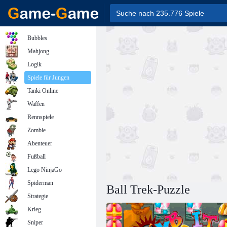
Bubbles
Mahjong
Logik
Spiele für Jungen
Tanki Online
Waffen
Rennspiele
Zombie
Abenteuer
Fußball
Lego NinjaGo
Spiderman
Ball Trek-Puzzle
Strategie
Krieg
Sniper