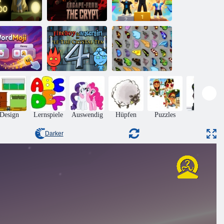
ie Tiefe der
Flucht aus der
Obby:
Schwebe
Krypta
Minispiele
Feuer und
Wasser 4:
Schmetterlings
WordMoji
Kristalltempel
Kyodai
Design
Lernspiele
Auswendig
Hüpfen
Puzzles
Aktion
Darker