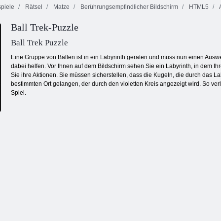
piele
Rätsel
Matze
Berührungsempfindlicher Bildschirm
HTML5
Delicious:
Köstliche
Ball Trek-Puzzle
Süßigkeiten
Emily's Home,
Emilys New
Regen 5
Sweet Home
Beginning
Ball Trek Puzzle
Eine Gruppe von Bällen ist in ein Labyrinth geraten und muss nun einen Ausw
dabei helfen. Vor Ihnen auf dem Bildschirm sehen Sie ein Labyrinth, in dem Ih
Sie ihre Aktionen. Sie müssen sicherstellen, dass die Kugeln, die durch das L
bestimmten Ort gelangen, der durch den violetten Kreis angezeigt wird. So ver
Spiel.