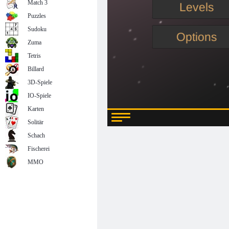
Match 3
Puzzles
Sudoku
Zuma
Tetris
Billard
3D-Spiele
IO-Spiele
Karten
Solitär
Schach
Fischerei
MMO