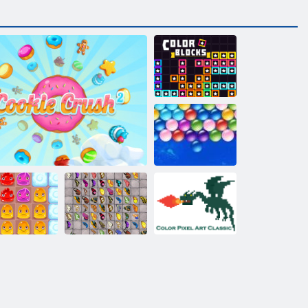
Farbblöcke
Endlose Bubbles
Schmetterlings
Color Pixel Art
uddingland 2
Cookie Crush 2
Kyodai HD
Classic Classic