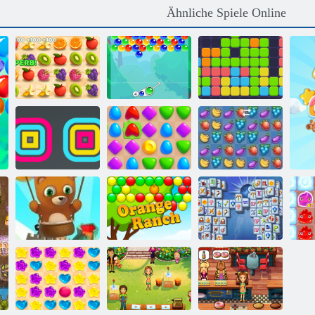
Ähnliche Spiele Online
Saftiger
Armaturenbrett
Bubble Charms
11x11
Square Stapler
Match -Arena
Fruita Crush
Bubble Shooter
Mahjong
endlos
Orange Ranch
Fortuna
P