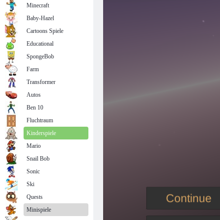
Minecraft
Baby-Hazel
Cartoons Spiele
Educational
SpongeBob
Farm
Transformer
Autos
Ben 10
Fluchtraum
Kinderspiele
Mario
Snail Bob
Sonic
Ski
Quests
Minispiele