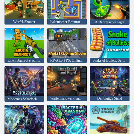
Würfel-Shooter
Italienischer Brainrott-Jäger-Attentäter
Außerirdischer Jäger
Einen Brainrot erschossen!
RIVALS FPS: Online-Shooter
Snake of Bullets: Sammeln und schießen!
Waffenhandwerk und Kampf
Der blutige Stand
Modernes Scharfschützengewehrspiel Sniper 3D