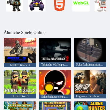
Ähnliche Spiele Online
Taktische Waffenpackung 2
Scharfschützenmission 3d
Masked Kräfte 3
PUBG Pixel 3
Highway Car Shooting 3D-Actionspiel 2025
Scharfschütze schoss 3D