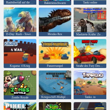
Raubüberfall auf die FPI-Bank
Tanki online
Bakterienschwarm
D-Day: Rush - Tower Defense
Mexiko Rex
Maskierte Kräfte: Zombie-Überleben
Kogama: 4 Krieg
Panzerrumpel
Straße des Fury Desert Strike
Kriegsschiff-Multiplayer
Tanko. io
Zombs Royale