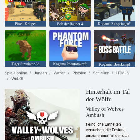
Pixel -Krieger
Kogama Skispringen!!
Bob der Räuber 4
Tiger Simulator 3d
Kogama Phantomkraft
Kogama: Bosskampf
Spiele online
Jungen
Waffen
Pistolen
Schießen
HTML5
WebGL
Hinterhalt im Tal
der Wölfe
Valley of Wolves
Ambush
Feindliche Einheiten
versuchen, die Festung
einzunehmen, in der sich