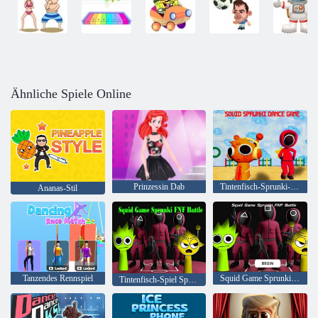
Ähnliche Spiele Online
Prinzessin Dab
Tintenfisch-Sprunki-Tanzspiel
Ananas-Stil
Tanzendes Rennspiel
Squid Game Sprunki FNF Schlacht
Tintenfisch-Spiel Sprunki FNF Battle