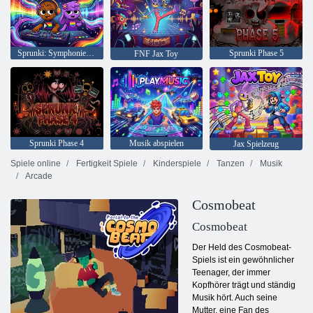
Sprunki: Symphonie des Stolzes
Sprunki Phase 5
FNF Jax Toy
Sprunki Phase 4
Musik abspielen
Jax Spielzeug
Spiele online
Fertigkeit Spiele
Kinderspiele
Tanzen
Musik
Arcade
Cosmobeat
Cosmobeat
Der Held des Cosmobeat-
Spiels ist ein gewöhnlicher
Teenager, der immer
Kopfhörer trägt und ständig
Musik hört. Auch seine
Mutter, eine Fan des