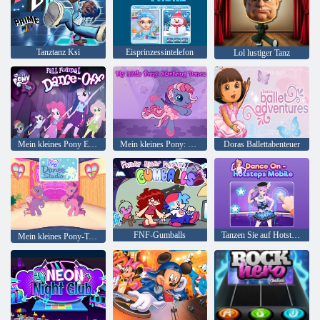
Tanztanz Ksi
Eisprinzessintelefon
Lol lustiger Tanz
Mein kleines Pony Equestria Girls fallen formelles Tanz-Off
Mein kleines Pony: Starsong-Tanz
Doras Ballettabenteuer
FNF-Gumballs
Tanzen Sie auf Hotsteps Mobile
Mein kleines Pony-Tanzstudio