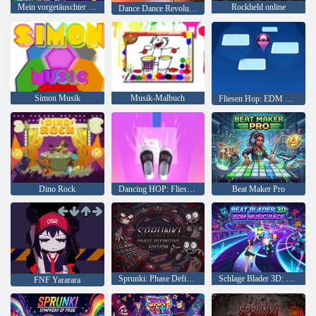
Mein vorgetäuschter Neon-Nachtclub
Rockheld online
Dance Dance Revolution Disney Mix
Simon Musik
Musik-Malbuch
Fliesen Hop: EDM Rush!
Dino Rock
Dancing HOP: Fliesen Ball EDM Rush
Beat Maker Pro
Sprunki: Phase Definitive Edition
Schlage Blader 3D: EDM-Musikrennen
FNF Yararara