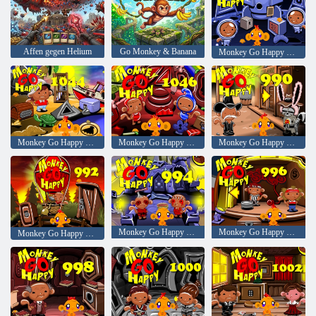
Affen gegen Helium
Go Monkey & Banana
Monkey Go Happy Bühne 1042
Monkey Go Happy Bühne 1044
Monkey Go Happy Bühne 1046
Monkey Go Happy Bühne 990
Monkey Go Happy Bühne 994
Monkey Go Happy Bühne 996
Monkey Go Happy Bühne 992