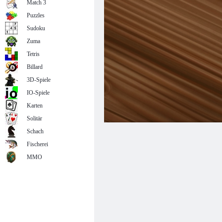
Match 3
Puzzles
Sudoku
Zuma
Tetris
Billard
3D-Spiele
IO-Spiele
Karten
Solitär
Schach
Fischerei
MMO