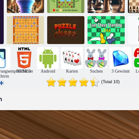
Schach Duell
Schachdschungel
Schach online
S
Xiangqi Chinese
Letzter Schach
Chess Duell
Schachpuzzle
stand
Q
rungsempfindlicher
HTML5
Android
Karten
Suchen
3 Gewinnt
L
chirm
(Total 10)