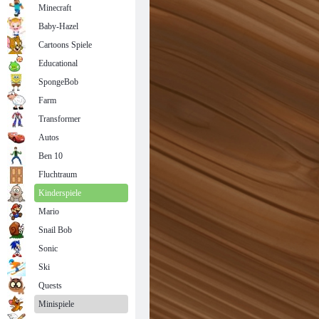
Minecraft
Baby-Hazel
Cartoons Spiele
Educational
SpongeBob
Farm
Transformer
Autos
Ben 10
Fluchtraum
Kinderspiele
Mario
Snail Bob
Sonic
Ski
Quests
Minispiele