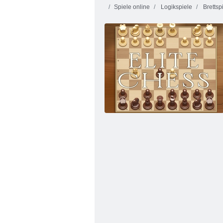
Spiele online
Logikspiele
Brettsp
Mahjong Jong