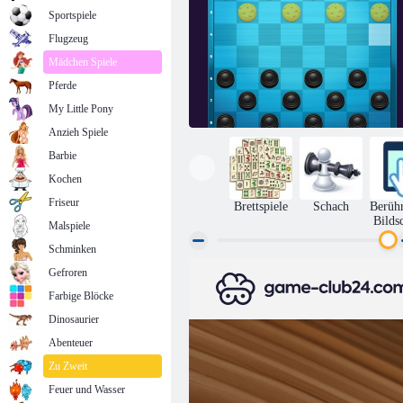
Sportspiele
Flugzeug
Mädchen Spiele
Pferde
My Little Pony
Anzieh Spiele
Barbie
Kochen
Friseur
Brettspiele
Schach
Berüh
Bilds
Malspiele
Schminken
Gefroren
Checkers und Entwürfe Multiplayer
Farbige Blöcke
Dinosaurier
Abenteuer
Zu Zweit
Feuer und Wasser