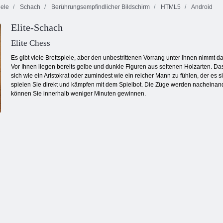
iele
Schach
Berührungsempfindlicher Bildschirm
HTML5
Android
Elite-Schach
Mahjong
Bubble Gemes -
Fortuna
3 Gewinnt
Bubble Charms
Elite Chess
Es gibt viele Brettspiele, aber den unbestrittenen Vorrang unter ihnen nimmt d
Vor Ihnen liegen bereits gelbe und dunkle Figuren aus seltenen Holzarten. Das
sich wie ein Aristokrat oder zumindest wie ein reicher Mann zu fühlen, der es s
spielen Sie direkt und kämpfen mit dem Spielbot. Die Züge werden nacheinande
können Sie innerhalb weniger Minuten gewinnen.