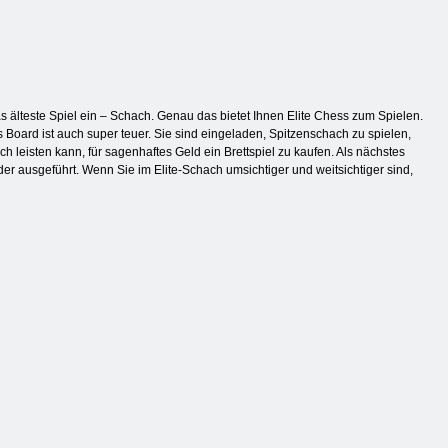
as älteste Spiel ein – Schach. Genau das bietet Ihnen Elite Chess zum Spielen.
 Board ist auch super teuer. Sie sind eingeladen, Spitzenschach zu spielen,
ich leisten kann, für sagenhaftes Geld ein Brettspiel zu kaufen. Als nächstes
r ausgeführt. Wenn Sie im Elite-Schach umsichtiger und weitsichtiger sind,