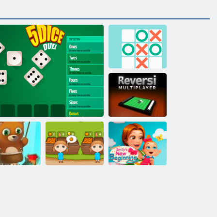
Tic Tac Toe |
Klassisches
Spiel
Reversi
Multiplayer
Köstliche
bble Shooter
Emilys New
endlos
5 Würfel Duell
Orange Ranch
Beginning