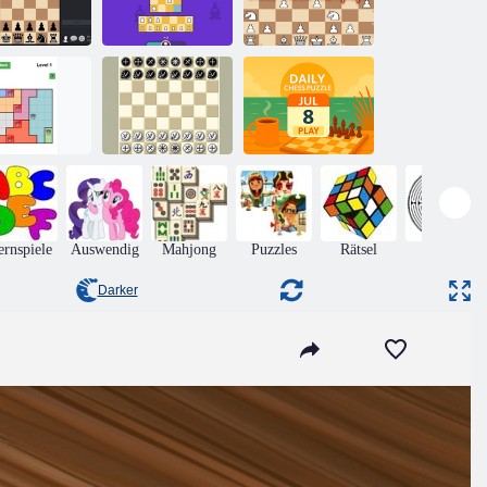
4x4 Schach:
Last Mann
Schach Online
chach online
Stand
Multiplayer
Tavreli
Russisches
Tägliches
ueens Land
Schach
Schachpuzzle
ernspiele
Auswendig
Mahjong
Puzzles
Rätsel
Matze
Darker