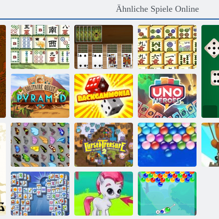
Ähnliche Spiele Online
Mah jong
Mahjong -Kette
Spider Solitaire
verbinden
Solitaire Quest
Backgammon
Pyramide
mit Computer
Uno Helden
Schmetterlings
Verfluchter
Bu
Kyodai
Schatz 2
Endlose Bubbles