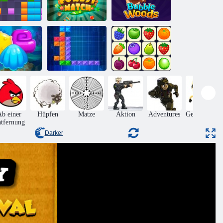
1x11 Blöcke
Waldmatch
Bubble Woods
qua Blitz 2
Ten Trix
Onet Connect
b einer
Hüpfen
Matze
Aktion
Adventures
Geschicklich
tfernung
Darker