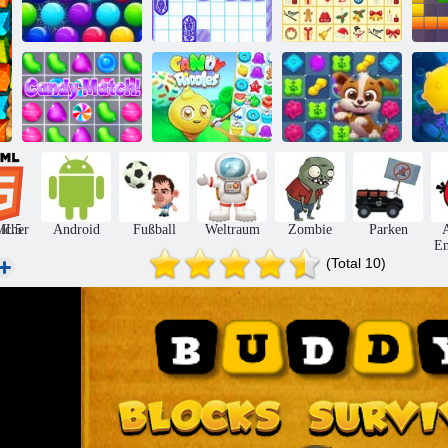
Smarty Bubbles
Schiffe
KrisMas
X-Mas
Versenken
Mahjong
1
Süßigkeiten
Candy Match
Rätsel
Hundepuzzlegeschichte
A
icher
ML5
Android
Fußball
Weltraum
Zombie
Parken
A
En
(Total 10)