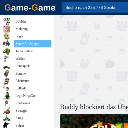
Bubbles
Mahjong
Logik
Spiele für Jungen
Tanki Online
Waffen
Rennspiele
Zombie
Abenteuer
Fußball
Lego NinjaGo
Spiderman
Buddy blockiert das Üb
Strategie
Krieg
Sniper