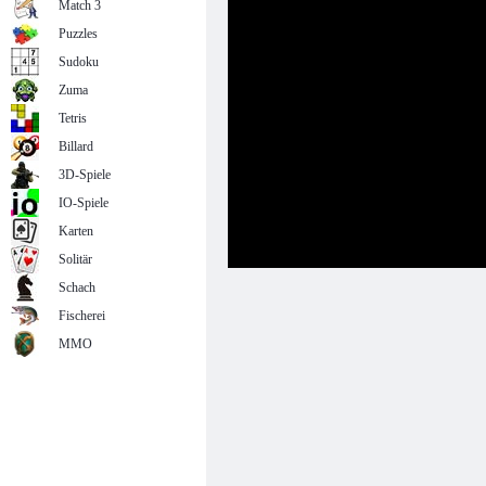
Match 3
Puzzles
Sudoku
Zuma
Tetris
Billard
3D-Spiele
IO-Spiele
Karten
Solitär
Schach
Fischerei
MMO