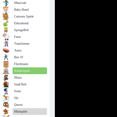
Minecraft
Baby-Hazel
Cartoons Spiele
Educational
SpongeBob
Farm
Transformer
Autos
Ben 10
Fluchtraum
Kinderspiele
Mario
Snail Bob
Sonic
Ski
Quests
Minispiele