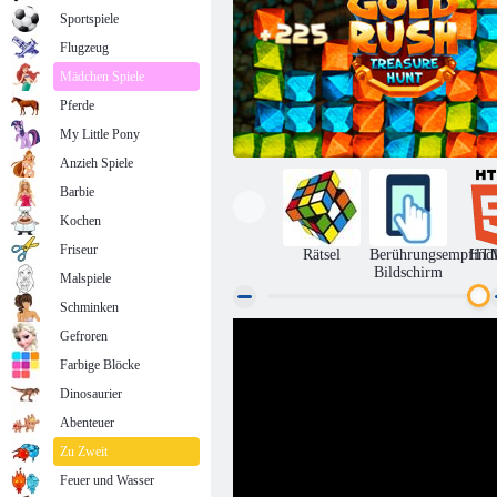
Sportspiele
Flugzeug
Mädchen Spiele
Pferde
My Little Pony
Anzieh Spiele
Barbie
Kochen
Friseur
Rätsel
Berührungsempfindl
HT
Bildschirm
Malspiele
Schminken
Gefroren
Goldrausch Spiel
Farbige Blöcke
Dinosaurier
Abenteuer
Zu Zweit
Feuer und Wasser