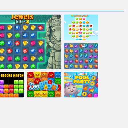
Cookie Crush 3
Fruita Crush
10 mal 10
locks Match
Juwelen Blitz 3
Zoo Boom
Pool Party Spiel