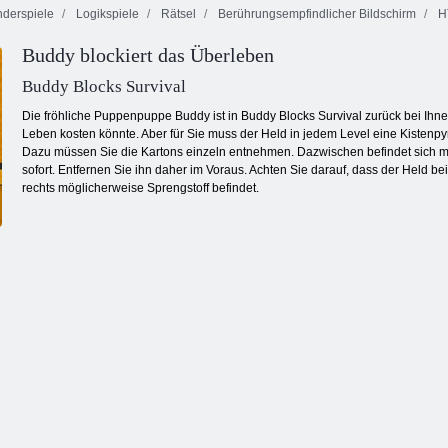
derspiele
Logikspiele
Rätsel
Berührungsempfindlicher Bildschirm
H
Buddy blockiert das Überleben
Toy Match
Linie 98
Kris Mahjong
Buddy Blocks Survival
Die fröhliche Puppenpuppe Buddy ist in Buddy Blocks Survival zurück bei Ihn
Leben kosten könnte. Aber für Sie muss der Held in jedem Level eine Kisten
Dazu müssen Sie die Kartons einzeln entnehmen. Dazwischen befindet sich mö
sofort. Entfernen Sie ihn daher im Voraus. Achten Sie darauf, dass der Held bei 
rechts möglicherweise Sprengstoff befindet.