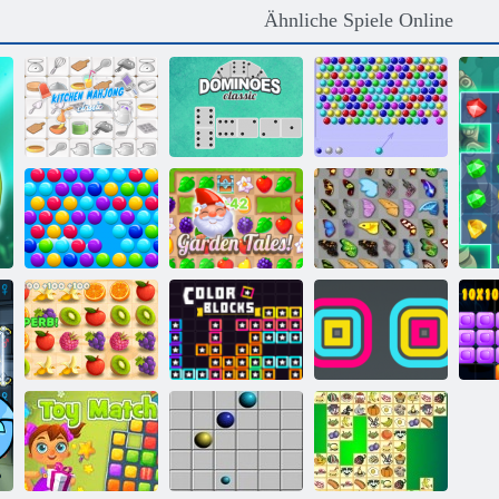
Ähnliche Spiele Online
Dominoes
Bubble Shooter
Küche Mahjong
Klassiker
HTML5
Schmetterlings
Smarty Blasen
Gartengeschichten
Kyodai
Saftiger
Armaturenbrett
Farbblöcke
Square Stapler
B