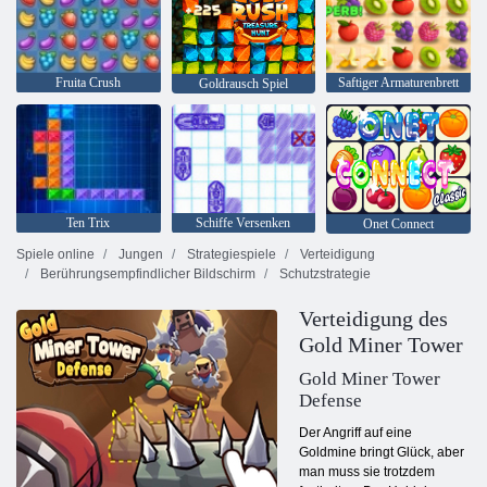
Fruita Crush
Saftiger Armaturenbrett
Goldrausch Spiel
Ten Trix
Schiffe Versenken
Onet Connect
Spiele online
Jungen
Strategiespiele
Verteidigung
Berührungsempfindlicher Bildschirm
Schutzstrategie
Verteidigung des
Gold Miner Tower
Gold Miner Tower
Defense
Der Angriff auf eine
Goldmine bringt Glück, aber
man muss sie trotzdem