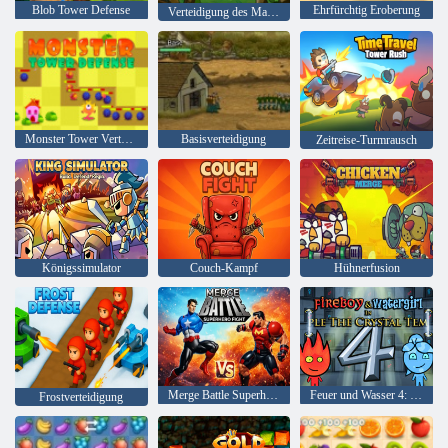
Blob Tower Defense
Ehrfürchtig Eroberung
Verteidigung des Maulwurfskönigreichs
Monster Tower Verteidigung
Basisverteidigung
Zeitreise-Turmrausch
Königssimulator
Couch-Kampf
Hühnerfusion
Merge Battle Superhelden-Kampf
Feuer und Wasser 4: Kristalltempel
Frostverteidigung