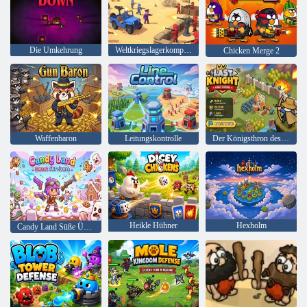
Die Umkehrung
Weltkriegslagerkompanie
Chicken Merge 2
Waffenbaron
Leitungskontrolle
Der Königsthron des letzten Ritters
Heikle Hühner
Hexholm
Candy Land Süße Überlebende