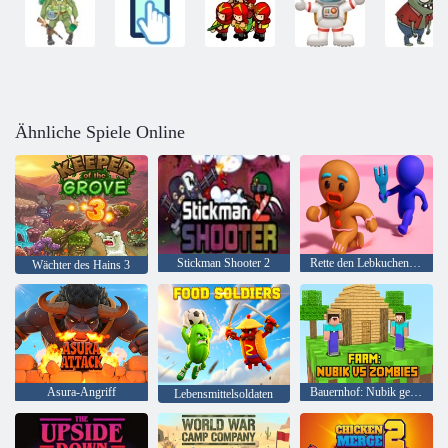
Ähnliche Spiele Online
Stickman Shooter 2
Rette den Lebkuchenmann
Wächter des Hains 3
Asura-Angriff
Bauernhof: Nubik gegen Zombies
Lebensmittelsoldaten