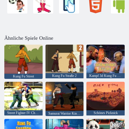
Ähnliche Spiele Online
Kung Fu Straße 2
Kampf 3d Kung Fu schlug sie oben
Kung Fu Street
Street Fighter IV Champion Edition
Schönes Picknick
Samurai Warrior Kingdom Held