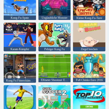
Kung-Fu-Spatz
Unglaubliche Monster
Kleine Kung-Fu-Tiere
Karate-Kämpfer
Pelziger Kung Fu
Ziegel brechen
Elfmeter Shootout: Euro Cup 2016
Fuß Chinko Euro 2016
Kung Fu Fitnesskämpfe