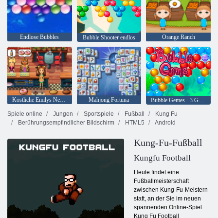
Endlose Bubbles
Orange Ranch
Bubble Shooter endlos
Köstliche Emilys New Beginning
Mahjong Fortuna
Bubble Gemes - 3 Gewinnt
Spiele online
Jungen
Sportspiele
Fußball
Kung Fu
Berührungsempfindlicher Bildschirm
HTML5
Android
Kung-Fu-Fußball
Kungfu Football
Heute findet eine
Fußballmeisterschaft
zwischen Kung-Fu-Meistern
statt, an der Sie im neuen
spannenden Online-Spiel
Kung Fu Football