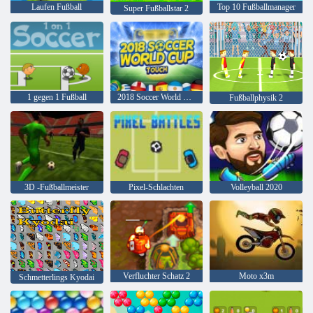
Laufen Fußball
Top 10 Fußballmanager
Super Fußballstar 2
1 gegen 1 Fußball
2018 Soccer World Cup Touch
Fußballphysik 2
3D -Fußballmeister
Pixel-Schlachten
Volleyball 2020
Verfluchter Schatz 2
Moto x3m
Schmetterlings Kyodai