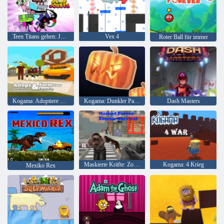
Teen Titans gehen: Jump Joss
Vex 4
Roter Ball für immer
Kogama: Adoptiere Kinder und bilde deine Familie
Kogama: Dunkler Parkour
Dash Masters
Maskierte Kräfte: Zombie-Überleben
Kogama: 4 Krieg
Mexiko Rex