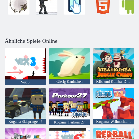
Ähnliche Spiele Online
Gierig Kaninchen
Kiba und Kumba: Dschungelchaos
Vex 3
Kogama Skispringen!!
Kogama: Weihnachtsparkour
Kogama: Parkour 27