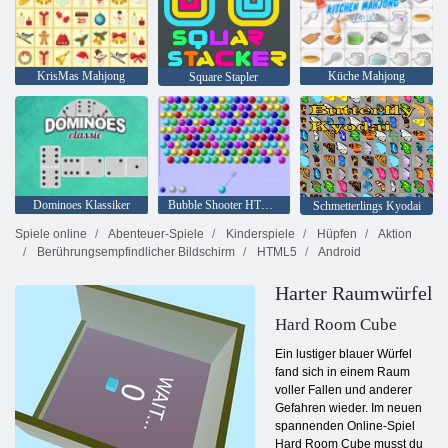
KrisMas Mahjong
Küche Mahjong
Square Stapler
Dominoes Klassiker
Bubble Shooter HTML5
Schmetterlings Kyodai
Spiele online
Abenteuer-Spiele
Kinderspiele
Hüpfen
Aktion
Berührungsempfindlicher Bildschirm
HTML5
Android
Harter Raumwürfel
Hard Room Cube
Ein lustiger blauer Würfel
fand sich in einem Raum
voller Fallen und anderer
Gefahren wieder. Im neuen
spannenden Online-Spiel
Hard Room Cube musst du