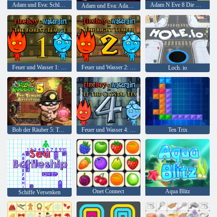
Adam und Eva: Schlafwandler
Adam N Eve 8 Die Liebesquest
Adam und Eva: Adam der Geist
Feuer und Wasser 1: Waldtempel
Feuer und Wasser 2: Lichttempel
Loch. io
Bob der Räuber 5: Tempelabenteuer
Feuer und Wasser 4: Kristalltempel
Ten Trix
Onet Connect
Aqua Blitz
Schiffe Versenken