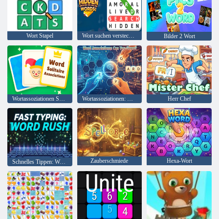
Wort Stapel
Wort suchen versteckte Wörter
Bilder 2 Wort
Wortassoziationen Solitaire
Wortassoziationen: Können Sie es erraten?
Herr Chef
Zauberschmiede
Hexa-Wort
Schnelles Tippen: Word Rush