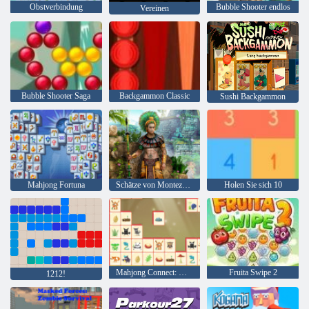
Obstverbindung
Bubble Shooter endlos
Vereinen
Bubble Shooter Saga
Backgammon Classic
Sushi Backgammon
Mahjong Fortuna
Schätze von Montezuma 2
Holen Sie sich 10
Mahjong Connect: Woodventure
Fruita Swipe 2
1212!