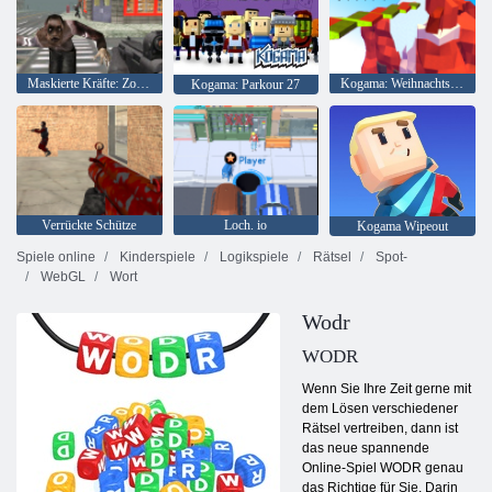
Maskierte Kräfte: Zombie-Überleben
Kogama: Weihnachtsparkour
Kogama: Parkour 27
Verrückte Schütze
Loch. io
Kogama Wipeout
Spiele online
Kinderspiele
Logikspiele
Rätsel
Spot-
WebGL
Wort
Wodr
WODR
Wenn Sie Ihre Zeit gerne mit
dem Lösen verschiedener
Rätsel vertreiben, dann ist
das neue spannende
Online-Spiel WODR genau
das Richtige für Sie. Darin