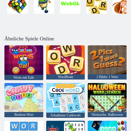
Ähnliche Spiele Online
WordBrain
2 Bilder 1 Wort
Worte mit Eule
Bonbon-Wort
Wortsuche: Halloween
Arkadiums Codewort