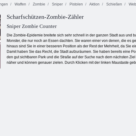
ngen
Waffen
Zombie
Sniper
Pistolen
Aktion
Schießen
Web
Scharfschützen-Zombie-Zähler
Monster
Schäferei
Bayou-Insel
Krankenhaus
Sniper Zombie Counter
Die Zombie-Epidemie breitete sich sehr schnell in der ganzen Stadt aus und b
Monster, die nur noch an Essen dachten. Sie waren einer von denen, die es ge
hinaus sind Sie in einer besseren Position als der Rest der Mehrheit, da Sie
Damit haben Sie das Recht, die Stadt aufzuräumen. Sie haben bereits eine 
den gut sichtbaren Park und die Straße auf der Suche nach dem nächsten Ziel 
näher und können genauer zielen. Durch Klicken mit der linken Maustaste ge