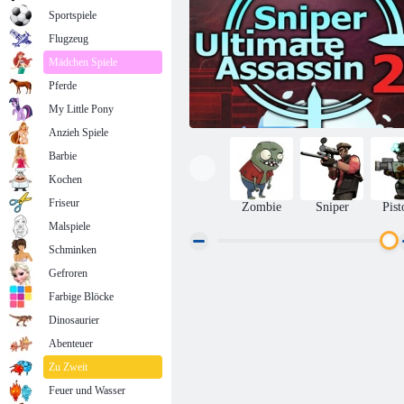
Sportspiele
Flugzeug
Mädchen Spiele
Pferde
My Little Pony
Anzieh Spiele
Barbie
Kochen
Friseur
Zombie
Sniper
Pist
Malspiele
Schminken
Gefroren
Scharfschützen Ultimate Assassin 2
Farbige Blöcke
Dinosaurier
Abenteuer
Zu Zweit
Feuer und Wasser