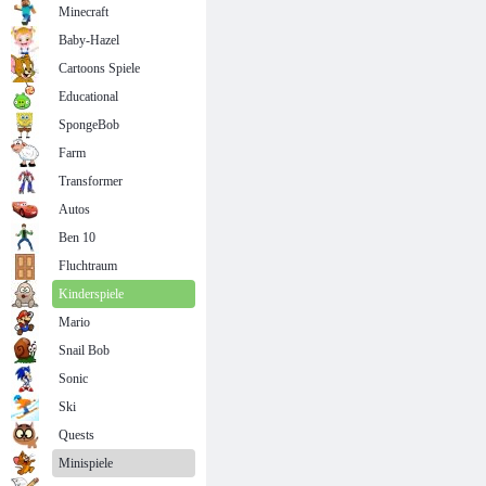
Minecraft
Baby-Hazel
Cartoons Spiele
Educational
SpongeBob
Farm
Transformer
Autos
Ben 10
Fluchtraum
Kinderspiele
Mario
Snail Bob
Sonic
Ski
Quests
Minispiele