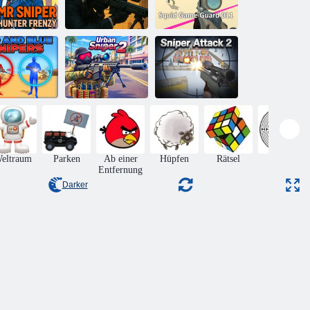
Tintenfisch
Mr Sniper
Herr Sniper 3:
Game Guard
unter Frenzy
Letzte Aktion
011
te und blaue
Scharfschützenangriff
harfschützen
Urban Sniper 2
2
eltraum
Parken
Ab einer
Hüpfen
Rätsel
Matze
Entfernung
Darker