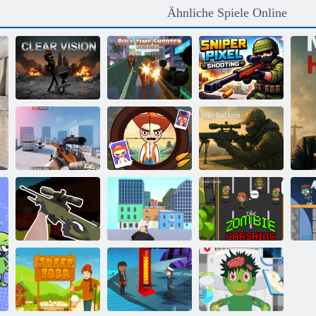
Ähnliche Spiele Online
Bull Time
Scharfschützen-
Klare Sicht
Shooter
Pixelschießen
Scharfschützenkriege:
KS Russische
Finden Sie den
Scharfschützen-
Scharfschützen
Verbrecher
Duellarena
CS:
Scharfschütze
Befehlsscharfschützen
Goldrausch 3D
Zombie Absturz