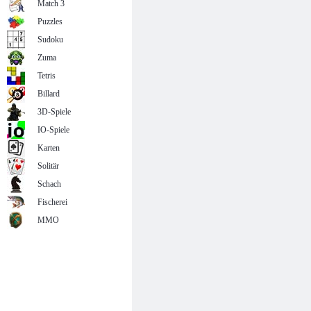
Match 3
Puzzles
Sudoku
Zuma
Tetris
Billard
3D-Spiele
IO-Spiele
Karten
Solitär
Schach
Fischerei
MMO