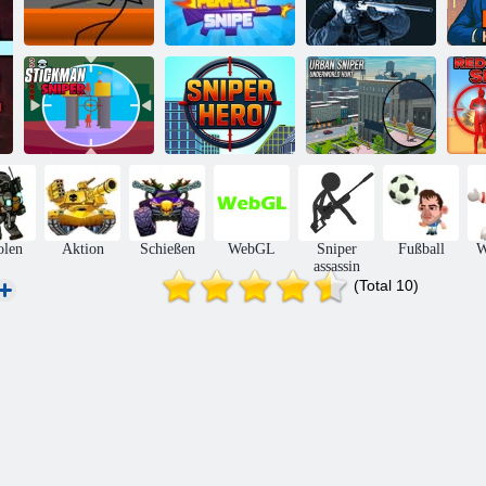
Stickman Sniper
Spezialkräfte
3
Perfekte Snipe
Scharfschütze
H
Stickman-
Urban Sniper:
Ro
Scharfschütze
Scharfschützenheld
Unterweltjagd
Sc
olen
Aktion
Schießen
WebGL
Sniper
Fußball
W
assassin
(Total 10)