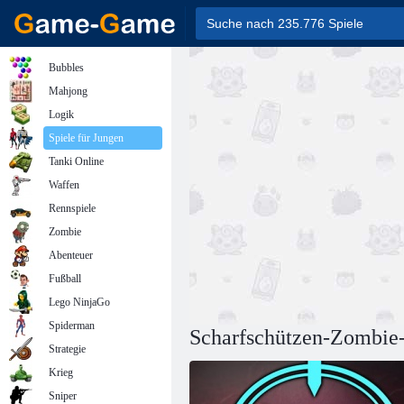
Bubbles
Mahjong
Logik
Spiele für Jungen
Tanki Online
Waffen
Rennspiele
Zombie
Abenteuer
Fußball
Lego NinjaGo
Spiderman
Scharfschützen-Zombie
Strategie
Krieg
Sniper