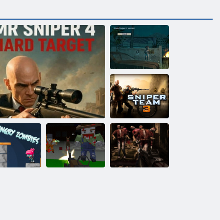
Babyscharfschütze
in Vietnam
Sniper Team 3
Wütende
Pixel -Waffen -
Zombie -Shooter
Zombies
Herr Sniper 4 hartes Ziel
Apokalypse 6
3d